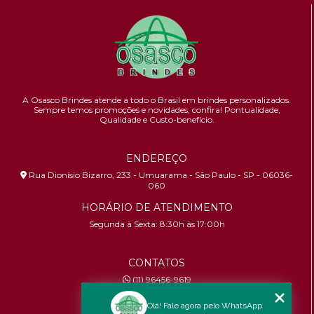
A Osasco Brindes atende a todo o Brasil em brindes personalizados.
Sempre temos promoções e novidades,
confira!
Pontualidade,
Qualidade e Custo-benefício.
ENDEREÇO
Rua Dionísio Bizarro, 233 - Umuarama - São Paulo - SP - 06036-
060
HORÁRIO DE ATENDIMENTO
Segunda à Sexta: 8:30h às 17:00h
CONTATOS
(11) 96456-9619
contato@osascobrindes.com.br
Olá! Fale agora pelo WhatsApp
CNPJ:
26.434.153/0001-30