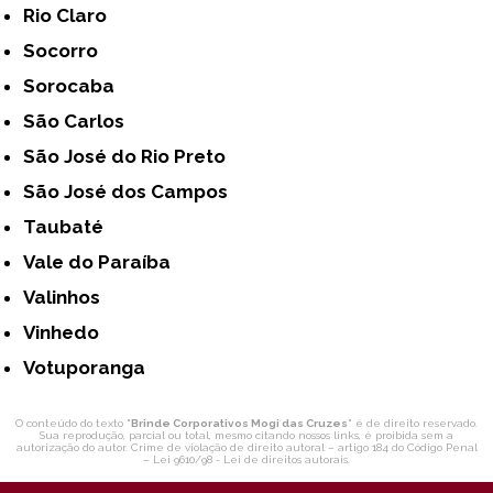
Rio Claro
Socorro
Sorocaba
São Carlos
São José do Rio Preto
São José dos Campos
Taubaté
Vale do Paraíba
Valinhos
Vinhedo
Votuporanga
O conteúdo do texto "
Brinde Corporativos Mogi das Cruzes
" é de direito reservado.
Sua reprodução, parcial ou total, mesmo citando nossos links, é proibida sem a
autorização do autor. Crime de violação de direito autoral – artigo 184 do Código Penal
–
Lei 9610/98 - Lei de direitos autorais
.