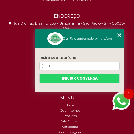
ENDEREÇO
Rua Dionísio Bizarro, 233 - Umuarama - São Paulo - SP - 06036-
060
HORÁRIO DE ATENDIMENTO
Olá! Fale agora pelo WhatsApp
Segunda à Sexta: 8:30h às 17:00h
Insira seu telefone
CONTATOS
(11) 96456-9619
contato@osascobrindes.com.br
INICIAR CONVERSA
CNPJ:
26.434.153/0001-30
1
MENU
Home
Quem somos
Produtos
Fale Conosco
Categorias
Compre agora