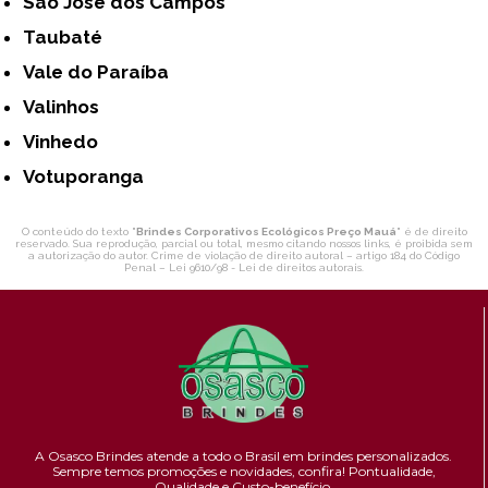
São José dos Campos
Taubaté
Vale do Paraíba
Valinhos
Vinhedo
Votuporanga
O conteúdo do texto "
Brindes Corporativos Ecológicos Preço Mauá
" é de direito
reservado. Sua reprodução, parcial ou total, mesmo citando nossos links, é proibida sem
a autorização do autor. Crime de violação de direito autoral – artigo 184 do Código
Penal –
Lei 9610/98 - Lei de direitos autorais
.
A Osasco Brindes atende a todo o Brasil em brindes personalizados.
Sempre temos promoções e novidades,
confira!
Pontualidade,
Qualidade e Custo-benefício.