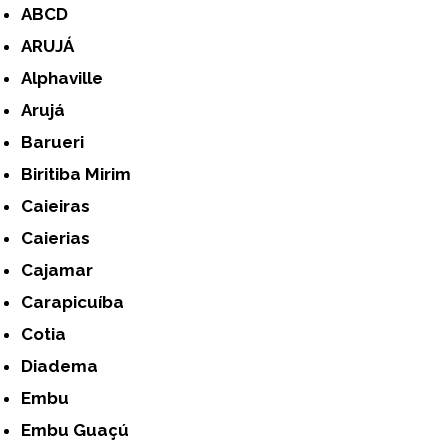
ABCD
ARUJÁ
Alphaville
Arujá
Barueri
Biritiba Mirim
Caieiras
Caierias
Cajamar
Carapicuíba
Cotia
Diadema
Embu
Embu Guaçú