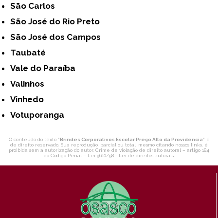
São Carlos
São José do Rio Preto
São José dos Campos
Taubaté
Vale do Paraíba
Valinhos
Vinhedo
Votuporanga
O conteúdo do texto "
Brindes Corporativos Escolar Preço Alto da Providencia
" é
de direito reservado. Sua reprodução, parcial ou total, mesmo citando nossos links, é
proibida sem a autorização do autor. Crime de violação de direito autoral – artigo 184
do Código Penal –
Lei 9610/98 - Lei de direitos autorais
.