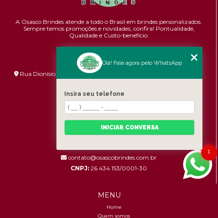
A Osasco Brindes atende a todo o Brasil em brindes personalizados.
Sempre temos promoções e novidades,
confira!
Pontualidade,
Qualidade e Custo-benefício.
ENDEREÇO
Olá! Fale agora pelo WhatsApp
Rua Dionísio Bizarro, 233 - Umuarama - São Paulo - SP - 06036-
060
Insira seu telefone
HORÁRIO DE ATENDIMENTO
Segunda à Sexta: 8:30h às 17:00h
INICIAR CONVERSA
CONTATOS
(11) 96456-9619
1
contato@osascobrindes.com.br
CNPJ:
26.434.153/0001-30
MENU
Home
Quem somos