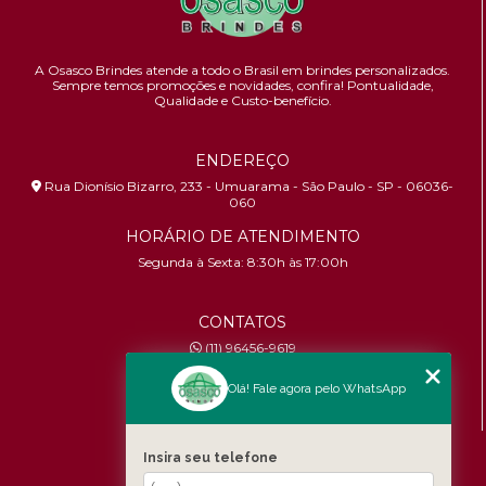
A Osasco Brindes atende a todo o Brasil em brindes personalizados.
Sempre temos promoções e novidades,
confira!
Pontualidade,
Qualidade e Custo-benefício.
ENDEREÇO
Rua Dionísio Bizarro, 233 - Umuarama - São Paulo - SP - 06036-
060
HORÁRIO DE ATENDIMENTO
Segunda à Sexta: 8:30h às 17:00h
CONTATOS
(11) 96456-9619
contato@osascobrindes.com.br
Olá! Fale agora pelo WhatsApp
CNPJ:
26.434.153/0001-30
MENU
Insira seu telefone
Home