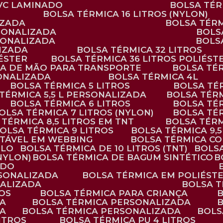
PVC LAMINADO
BOLSA TÉ
BOLSA TÉRMICA 16 LITROS (NYLON)
IZADA
BOLSA TÉR
RSONALIZADA
BOL
RSONALIZADA
BOL
LIZADA
BOLSA TÉRMICA 32 LITROS
IÉSTER
BOLSA TÉRMICA 36 LITROS POLIÉST
ALÇA DE MÃO PARA TRANSPORTE
BOLSA TÉ
SONALIZADA
BOLSA TÉRMICA 4L
BOLSA TÉRMICA 5 LITROS
BOLSA T
 TÉRMICA 5,5 L PERSONALIZADA
BOLSA TÉR
BOLSA TÉRMICA 6 LITROS
BOLSA TÉ
BOLSA TÉRMICA 7 LITROS (NYLON)
BOLSA TÉ
A TÉRMICA 8,5 LITROS EM TNT
BOLSA TÉR
BOLSA TÉRMICA 9 LITROS
BOLSA TÉRMICA 9,
STÁVEL EM WEBBING
BOLSA TÉRMICA C
PLO
BOLSA TÉRMICA DE 10 LITROS (TNT)
BOLS
(NYLON)
BOLSA TÉRMICA DE BAGUM SINTÉTICO
ADO
RSONALIZADA
BOLSA TÉRMICA EM POLIÉST
NALIZADA
BOLSA 
ROS
BOLSA TÉRMICA PARA CRIANÇA
DA
BOLSA TÉRMICA PERSONALIZADA
DA
BOLSA TÉRMICA PERSONALIZADA
BOL
LITROS
BOLSA TÉRMICA PU 4 LITROS