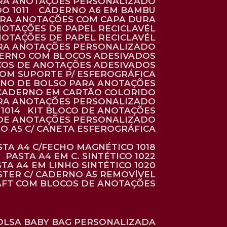
ARA ANOTAÇÕES PERSONALIZADO
O 1011
CADERNO A6 EM BAMBU
ARA ANOTAÇÕES COM CAPA DURA
NOTAÇÕES DE PAPEL RECICLAVÉL
NOTAÇÕES DE PAPEL RECICLAVÉL
ARA ANOTAÇÕES PERSONALIZADO
DERNO COM BLOCOS ADESIVADOS
COS DE ANOTAÇÕES ADESIVADOS
COM SUPORTE P/ ESFEROGRÁFICA
RNO DE BOLSO PARA ANOTAÇÕES
CADERNO EM CARTÃO COLORIDO
RA ANOTAÇÕES PERSONALIZADO
1014
KIT BLOCO DE ANOTAÇÕES
O DE ANOTAÇÕES PERSONALIZADO
NO A5 C/ CANETA ESFEROGRÁFICA
ASTA A4 C/FECHO MAGNÉTICO 1018
PASTA A4 EM C. SINTÉTICO 1022
STA A4 EM LINHO SINTÉTICO 1020
ÉSTER C/ CADERNO A5 REMOVÍVEL
AFT COM BLOCOS DE ANOTAÇÕES
BOLSA BABY BAG PERSONALIZADA