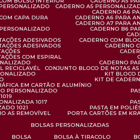
 COM BOLSO INTERIOR
CADERNO A5 P
 PERSONALIZADO
CADERNO A5 PERSONALIZAD
CADERNO A6 P
 COM CAPA DURA
CADERNO A6 PARA A
CADERNO A7 PARA A
 PERSONALIZADO
CADERNO B6 P
CA
TAÇÕES ADESIVADOS
CADERNO COM BLO
TAÇÕES ADESIVADOS
CADERNO 
TAÇÕES
CADE
TAÇÕES COM ESPIRAL
ONALIZADO
CADERNO PA
L RECICLAVÉL
CONJUNTO BLOCO DE NOTAS A5 
RSONALIZADO
KIT BLOC
DO
KIT DE CADER
RÁFICA EM CARTÃO E ALUMÍNIO
TÃO PERSONALIZADO
P
1019
SONALIZADA 1017
PA
ZADO 1021
PASTA EM POLI
NO A5 REMOVÍVEL
PORTA CARTÕES EM KR
BOLSAS PERSONALIZADAS
BOLSA
BOLSA À TIRACOLO