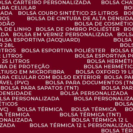
BOLSA CARTEIRO PERSONALIZADA
BOLSA CH
ARA CELULAR
B
ZADA
BOLSA COURO SINTÉTICO 25 LITROS
B
TROS
BOLSA DE CINTURA DE ALTA DENSID
GODÃO
BOLSA DE COSMÉTI
SA DE LINHO
BOLSA DE OMBRO POLIÉSTER
B
ADA
BOLSA EM VERNIZ PERSONALIZADA
BOL
BOLSA ESPORTIVA (JACQUARD)
BOLSA
R 28L
BOL
ITROS
BOLSA ESPORTIVA POLIÉSTER
BOLSA
2 LITROS
BOLSA ESPORTIVA P
 25 LITROS
BOLSA HERMÉTI
ARA DE PROTEÇÃO
BOLSA HERMÉTI
LTIUSO EM MICROFIBRA
BOLSA OXFORD 19 L
PARA CELULAR COM BOLSO EXTERIOR
BOLSA P
ÁVEL (PVC)
BOLSA PARA DOCUMENTOS (TN
BOLSA PARA SAPATOS (TNT)
BOLSA PA
 DENSIDADE
BOLSA PERSONALIZADA
OLSA PERSONALIZADA
BOLSA PERSONALIZ
ÉTICOS
BOLS
VC)
BOLSA TÉRMICA
BOLSA TÉRMICA
B
SA TÉRMICA
BOLSA TÉRMICA (TNT)
RSONALIZADA
BOLSA TÉRMICA 12 L
IZADA
BOLSA TÉRMICA 12 L PERSONALIZAD
BOLSA TÉ