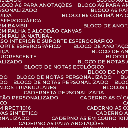
ALIZADO
BLOCO A6
BLOCO A6 PARA ANOTAÇÕES
BLOCO A6 PARA 
ERSONALIZADO
BLOCO A6 P
RIDA
BLOCO B6 COM IMÃ NA
ESFEROGRÁFICA
 EM BAMBU
BLOCO DE ANOT
 EM PALHA E ALGODÃO CANVAS
 EM PALHA NATURAL
LSO INTERIOR E SUPORTE ESFEROGRÁFICO
PORTE ESFEROGRÁFICO
BLOCO DE ANOTAÇ
IÇA
BLOCO DE A
FLUORESCENTE
BLOCO
ALIZADO
BLOCO DE NOTAS
BLOCO DE NOTAS ECOLÓGICO
BLOCO DE NO
ADO
BLOCO DE NOTAS PERSONALIZADO
B
ADO
BLOCO DE NOTAS PERSONALIZADO
BLO
VADOS TRIANGULARES
BLOCOS
CADERNETA PERSONALIZADA
RTÃO PERSONALIZADO
CADERNO A5 C/ 
ICO
 RPET 1016
CADERNO A5 
AS SINTÉTICO
CADERNO 
SONALIZADO
CADERNO A5 EM COURO 101
CADERNO A5 PARA ANOTAÇÕES