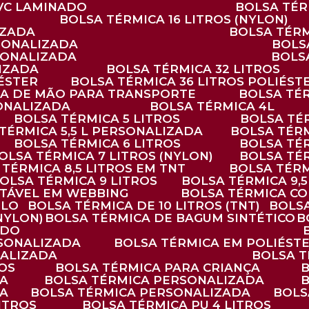
PVC LAMINADO
BOLSA TÉ
BOLSA TÉRMICA 16 LITROS (NYLON)
IZADA
BOLSA TÉR
RSONALIZADA
BOL
RSONALIZADA
BOL
LIZADA
BOLSA TÉRMICA 32 LITROS
IÉSTER
BOLSA TÉRMICA 36 LITROS POLIÉST
ALÇA DE MÃO PARA TRANSPORTE
BOLSA TÉ
SONALIZADA
BOLSA TÉRMICA 4L
BOLSA TÉRMICA 5 LITROS
BOLSA T
 TÉRMICA 5,5 L PERSONALIZADA
BOLSA TÉR
BOLSA TÉRMICA 6 LITROS
BOLSA TÉ
BOLSA TÉRMICA 7 LITROS (NYLON)
BOLSA TÉ
A TÉRMICA 8,5 LITROS EM TNT
BOLSA TÉR
BOLSA TÉRMICA 9 LITROS
BOLSA TÉRMICA 9,
STÁVEL EM WEBBING
BOLSA TÉRMICA C
PLO
BOLSA TÉRMICA DE 10 LITROS (TNT)
BOLS
(NYLON)
BOLSA TÉRMICA DE BAGUM SINTÉTICO
ADO
RSONALIZADA
BOLSA TÉRMICA EM POLIÉST
NALIZADA
BOLSA 
ROS
BOLSA TÉRMICA PARA CRIANÇA
DA
BOLSA TÉRMICA PERSONALIZADA
DA
BOLSA TÉRMICA PERSONALIZADA
BOL
LITROS
BOLSA TÉRMICA PU 4 LITROS