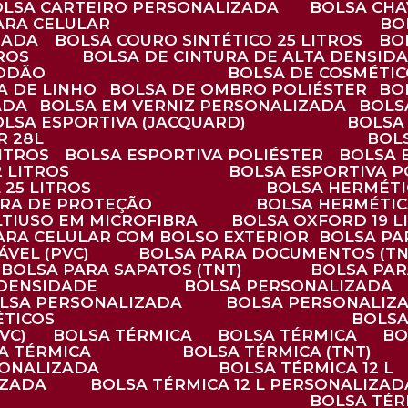
BOLSA CARTEIRO PERSONALIZADA
BOLSA CH
ARA CELULAR
B
ZADA
BOLSA COURO SINTÉTICO 25 LITROS
B
TROS
BOLSA DE CINTURA DE ALTA DENSID
GODÃO
BOLSA DE COSMÉTI
SA DE LINHO
BOLSA DE OMBRO POLIÉSTER
B
ADA
BOLSA EM VERNIZ PERSONALIZADA
BOL
BOLSA ESPORTIVA (JACQUARD)
BOLSA
R 28L
BOL
ITROS
BOLSA ESPORTIVA POLIÉSTER
BOLSA
2 LITROS
BOLSA ESPORTIVA P
 25 LITROS
BOLSA HERMÉTI
ARA DE PROTEÇÃO
BOLSA HERMÉTI
LTIUSO EM MICROFIBRA
BOLSA OXFORD 19 L
PARA CELULAR COM BOLSO EXTERIOR
BOLSA P
ÁVEL (PVC)
BOLSA PARA DOCUMENTOS (TN
BOLSA PARA SAPATOS (TNT)
BOLSA PA
 DENSIDADE
BOLSA PERSONALIZADA
OLSA PERSONALIZADA
BOLSA PERSONALIZ
ÉTICOS
BOLS
VC)
BOLSA TÉRMICA
BOLSA TÉRMICA
B
SA TÉRMICA
BOLSA TÉRMICA (TNT)
RSONALIZADA
BOLSA TÉRMICA 12 L
IZADA
BOLSA TÉRMICA 12 L PERSONALIZAD
BOLSA TÉ