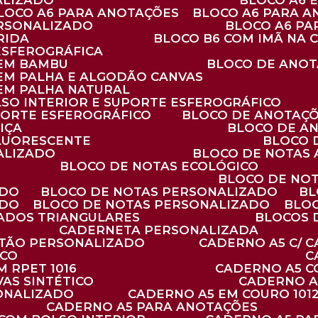
ALIZADO
BLOCO A6
BLOCO A6 PARA ANOTAÇÕES
BLOCO A6 PARA 
ERSONALIZADO
BLOCO A6 P
RIDA
BLOCO B6 COM IMÃ NA
ESFEROGRÁFICA
 EM BAMBU
BLOCO DE ANOT
 EM PALHA E ALGODÃO CANVAS
 EM PALHA NATURAL
LSO INTERIOR E SUPORTE ESFEROGRÁFICO
PORTE ESFEROGRÁFICO
BLOCO DE ANOTAÇ
IÇA
BLOCO DE A
FLUORESCENTE
BLOCO
ALIZADO
BLOCO DE NOTAS
BLOCO DE NOTAS ECOLÓGICO
BLOCO DE NO
ADO
BLOCO DE NOTAS PERSONALIZADO
B
ADO
BLOCO DE NOTAS PERSONALIZADO
BLO
VADOS TRIANGULARES
BLOCOS
CADERNETA PERSONALIZADA
RTÃO PERSONALIZADO
CADERNO A5 C/ 
ICO
 RPET 1016
CADERNO A5 
AS SINTÉTICO
CADERNO 
SONALIZADO
CADERNO A5 EM COURO 101
CADERNO A5 PARA ANOTAÇÕES