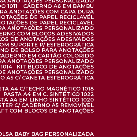
ARA ANOTAÇÕES PERSONALIZADO
O 1011
CADERNO A6 EM BAMBU
ARA ANOTAÇÕES COM CAPA DURA
NOTAÇÕES DE PAPEL RECICLAVÉL
NOTAÇÕES DE PAPEL RECICLAVÉL
ARA ANOTAÇÕES PERSONALIZADO
DERNO COM BLOCOS ADESIVADOS
COS DE ANOTAÇÕES ADESIVADOS
COM SUPORTE P/ ESFEROGRÁFICA
RNO DE BOLSO PARA ANOTAÇÕES
CADERNO EM CARTÃO COLORIDO
RA ANOTAÇÕES PERSONALIZADO
1014
KIT BLOCO DE ANOTAÇÕES
O DE ANOTAÇÕES PERSONALIZADO
NO A5 C/ CANETA ESFEROGRÁFICA
ASTA A4 C/FECHO MAGNÉTICO 1018
PASTA A4 EM C. SINTÉTICO 1022
STA A4 EM LINHO SINTÉTICO 1020
ÉSTER C/ CADERNO A5 REMOVÍVEL
AFT COM BLOCOS DE ANOTAÇÕES
BOLSA BABY BAG PERSONALIZADA