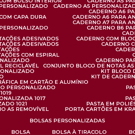
 COM BOLSO INTERIOR
CADERNO A5 P
 PERSONALIZADO
CADERNO A5 PERSONALIZAD
CADERNO A6 P
 COM CAPA DURA
CADERNO A6 PARA A
CADERNO A7 PARA A
 PERSONALIZADO
CADERNO B6 P
CA
TAÇÕES ADESIVADOS
CADERNO COM BLO
TAÇÕES ADESIVADOS
CADERNO 
TAÇÕES
CADE
TAÇÕES COM ESPIRAL
ONALIZADO
CADERNO PA
L RECICLAVÉL
CONJUNTO BLOCO DE NOTAS A5 
RSONALIZADO
KIT BLOC
DO
KIT DE CADER
RÁFICA EM CARTÃO E ALUMÍNIO
TÃO PERSONALIZADO
P
1019
SONALIZADA 1017
PA
ZADO 1021
PASTA EM POLI
NO A5 REMOVÍVEL
PORTA CARTÕES EM KR
BOLSAS PERSONALIZADAS
BOLSA
BOLSA À TIRACOLO