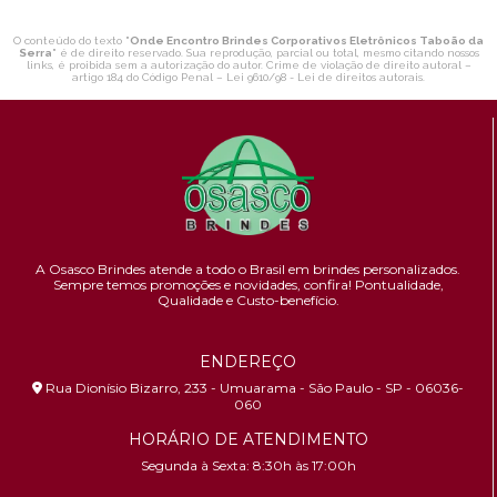
O conteúdo do texto "
Onde Encontro Brindes Corporativos Eletrônicos Taboão da
Serra
" é de direito reservado. Sua reprodução, parcial ou total, mesmo citando nossos
links, é proibida sem a autorização do autor. Crime de violação de direito autoral –
artigo 184 do Código Penal –
Lei 9610/98 - Lei de direitos autorais
.
A Osasco Brindes atende a todo o Brasil em brindes personalizados.
Sempre temos promoções e novidades,
confira!
Pontualidade,
Qualidade e Custo-benefício.
ENDEREÇO
Rua Dionísio Bizarro, 233 - Umuarama - São Paulo - SP - 06036-
060
HORÁRIO DE ATENDIMENTO
Segunda à Sexta: 8:30h às 17:00h