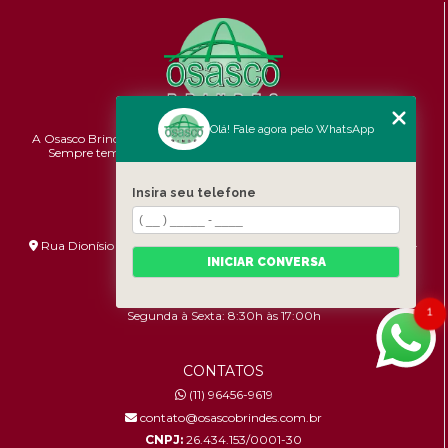
Olá! Fale agora pelo WhatsApp
A Osasco Brindes atende a todo o Brasil em brindes personalizados.
Sempre temos promoções e novidades,
confira!
Pontualidade,
Qualidade e Custo-benefício.
Insira seu telefone
ENDEREÇO
Rua Dionísio Bizarro, 233 - Umuarama - São Paulo - SP - 06036-
060
INICIAR CONVERSA
HORÁRIO DE ATENDIMENTO
1
Segunda à Sexta: 8:30h às 17:00h
CONTATOS
(11) 96456-9619
contato@osascobrindes.com.br
CNPJ:
26.434.153/0001-30