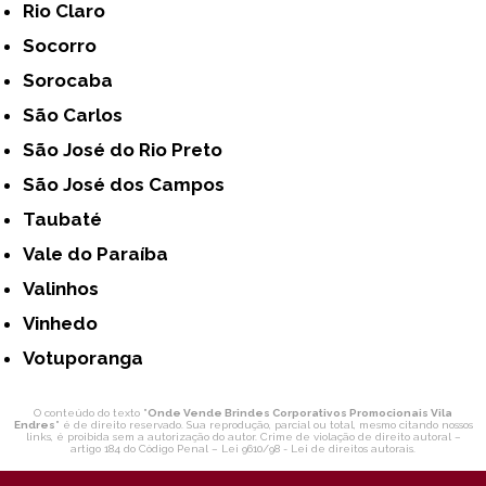
Rio Claro
Socorro
Sorocaba
São Carlos
São José do Rio Preto
São José dos Campos
Taubaté
Vale do Paraíba
Valinhos
Vinhedo
Votuporanga
O conteúdo do texto "
Onde Vende Brindes Corporativos Promocionais Vila
Endres
" é de direito reservado. Sua reprodução, parcial ou total, mesmo citando nossos
links, é proibida sem a autorização do autor. Crime de violação de direito autoral –
artigo 184 do Código Penal –
Lei 9610/98 - Lei de direitos autorais
.