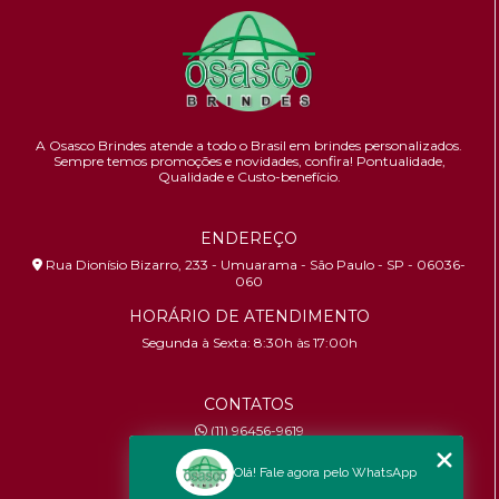
A Osasco Brindes atende a todo o Brasil em brindes personalizados.
Sempre temos promoções e novidades,
confira!
Pontualidade,
Qualidade e Custo-benefício.
ENDEREÇO
Rua Dionísio Bizarro, 233 - Umuarama - São Paulo - SP - 06036-
060
HORÁRIO DE ATENDIMENTO
Segunda à Sexta: 8:30h às 17:00h
CONTATOS
(11) 96456-9619
contato@osascobrindes.com.br
Olá! Fale agora pelo WhatsApp
CNPJ:
26.434.153/0001-30