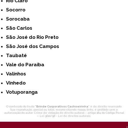
Rio Claro
Socorro
Sorocaba
São Carlos
São José do Rio Preto
São José dos Campos
Taubaté
Vale do Paraíba
Valinhos
Vinhedo
Votuporanga
O conteúdo do texto "
Brinde Corporativos Cachoeirinha
" é de direito reservado.
Sua reprodução, parcial ou total, mesmo citando nossos links, é proibida sem a
autorização do autor. Crime de violação de direito autoral – artigo 184 do Código Penal
–
Lei 9610/98 - Lei de direitos autorais
.