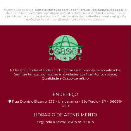
O conteúdo do texto "
Caneta Metálica com Laser Parque Residencial da Lapa
" é
de direito reservado. Sua reprodução, parcial ou total, mesmo citando nossos links, é
proibida sem a autorização do autor. Crime de violação de direito autoral – artigo 184
do Código Penal –
Lei 9610/98 - Lei de direitos autorais
.
A Osasco Brindes atende a todo o Brasil em brindes personalizados.
Sempre temos promoções e novidades,
confira!
Pontualidade,
Qualidade e Custo-benefício.
ENDEREÇO
Rua Dionísio Bizarro, 233 - Umuarama - São Paulo - SP - 06036-
060
HORÁRIO DE ATENDIMENTO
Segunda à Sexta: 8:30h às 17:00h