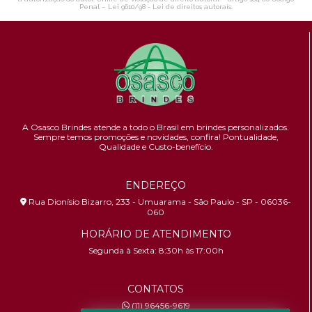
Penal –
Lei 9610/98 - Lei de direitos autorais
.
A Osasco Brindes atende a todo o Brasil em brindes personalizados.
Sempre temos promoções e novidades,
confira!
Pontualidade,
Qualidade e Custo-benefício.
ENDEREÇO
Rua Dionísio Bizarro, 233 - Umuarama - São Paulo - SP - 06036-
060
HORÁRIO DE ATENDIMENTO
Segunda à Sexta: 8:30h às 17:00h
CONTATOS
(11) 96456-9619