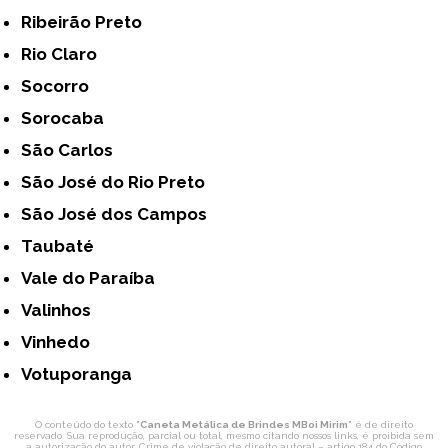
Ribeirão Preto
Rio Claro
Socorro
Sorocaba
São Carlos
São José do Rio Preto
São José dos Campos
Taubaté
Vale do Paraíba
Valinhos
Vinhedo
Votuporanga
O conteúdo do texto "
Caneta Metálica de Brindes MBoi Mirim
" é de direito
reservado. Sua reprodução, parcial ou total, mesmo citando nossos links, é proibida sem
a autorização do autor. Crime de violação de direito autoral – artigo 184 do Código