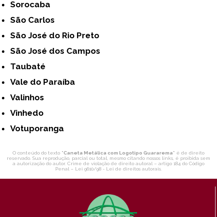
Sorocaba
São Carlos
São José do Rio Preto
São José dos Campos
Taubaté
Vale do Paraíba
Valinhos
Vinhedo
Votuporanga
O conteúdo do texto "
Caneta Metálica com Logotipo Guararema
" é de direito
reservado. Sua reprodução, parcial ou total, mesmo citando nossos links, é proibida sem
a autorização do autor. Crime de violação de direito autoral – artigo 184 do Código
Penal –
Lei 9610/98 - Lei de direitos autorais
.