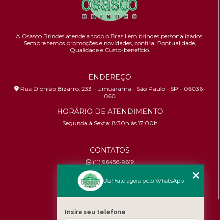
A Osasco Brindes atende a todo o Brasil em brindes personalizados.
Sempre temos promoções e novidades,
confira!
Pontualidade,
Qualidade e Custo-benefício.
ENDEREÇO
Rua Dionísio Bizarro, 233 - Umuarama - São Paulo - SP - 06036-
060
HORÁRIO DE ATENDIMENTO
Segunda à Sexta: 8:30h às 17:00h
CONTATOS
(11) 96456-9619
contato@osascobrindes.com.br
Olá! Fale agora pelo WhatsApp
CNPJ:
26.434.153/0001-30
MENU
Insira seu telefone