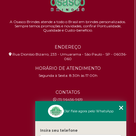
A Osasco Brindes atende a todo o Brasil em brindes personalizados.
Sempre temos promoções e novidades,
confira!
Pontualidade,
Qualidade e Custo-benefício.
ENDEREÇO
Rua Dionísio Bizarro, 233 - Umuarama - São Paulo - SP - 06036-
060
HORÁRIO DE ATENDIMENTO
Segunda à Sexta: 8:30h às 17:00h
CONTATOS
(11) 96456-9619
contato@osascobrindes.com.br
Olá! Fale agora pelo WhatsApp
CNPJ:
26.434.153/0001-30
MENU
Insira seu telefone