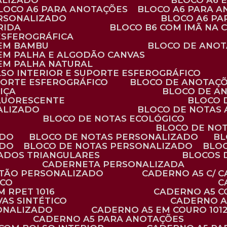
ALIZADO
BLOCO A6
BLOCO A6 PARA ANOTAÇÕES
BLOCO A6 PARA 
ERSONALIZADO
BLOCO A6 P
RIDA
BLOCO B6 COM IMÃ NA
ESFEROGRÁFICA
 EM BAMBU
BLOCO DE ANOT
 EM PALHA E ALGODÃO CANVAS
 EM PALHA NATURAL
LSO INTERIOR E SUPORTE ESFEROGRÁFICO
PORTE ESFEROGRÁFICO
BLOCO DE ANOTAÇ
IÇA
BLOCO DE A
FLUORESCENTE
BLOCO
ALIZADO
BLOCO DE NOTAS
BLOCO DE NOTAS ECOLÓGICO
BLOCO DE NO
ADO
BLOCO DE NOTAS PERSONALIZADO
B
ADO
BLOCO DE NOTAS PERSONALIZADO
BLO
VADOS TRIANGULARES
BLOCOS
CADERNETA PERSONALIZADA
RTÃO PERSONALIZADO
CADERNO A5 C/ 
ICO
 RPET 1016
CADERNO A5 
AS SINTÉTICO
CADERNO 
SONALIZADO
CADERNO A5 EM COURO 101
CADERNO A5 PARA ANOTAÇÕES