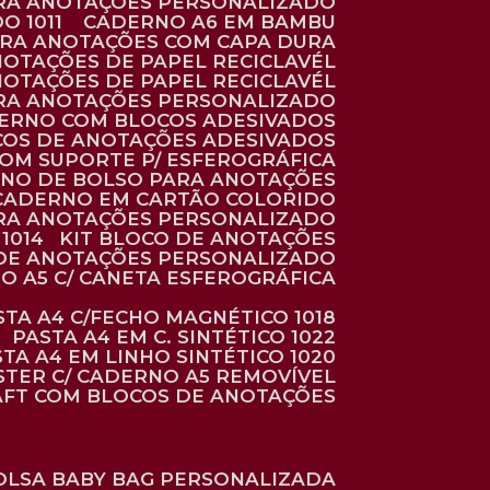
ARA ANOTAÇÕES PERSONALIZADO
O 1011
CADERNO A6 EM BAMBU
ARA ANOTAÇÕES COM CAPA DURA
NOTAÇÕES DE PAPEL RECICLAVÉL
NOTAÇÕES DE PAPEL RECICLAVÉL
ARA ANOTAÇÕES PERSONALIZADO
DERNO COM BLOCOS ADESIVADOS
COS DE ANOTAÇÕES ADESIVADOS
COM SUPORTE P/ ESFEROGRÁFICA
RNO DE BOLSO PARA ANOTAÇÕES
CADERNO EM CARTÃO COLORIDO
RA ANOTAÇÕES PERSONALIZADO
1014
KIT BLOCO DE ANOTAÇÕES
O DE ANOTAÇÕES PERSONALIZADO
NO A5 C/ CANETA ESFEROGRÁFICA
ASTA A4 C/FECHO MAGNÉTICO 1018
PASTA A4 EM C. SINTÉTICO 1022
STA A4 EM LINHO SINTÉTICO 1020
ÉSTER C/ CADERNO A5 REMOVÍVEL
AFT COM BLOCOS DE ANOTAÇÕES
BOLSA BABY BAG PERSONALIZADA