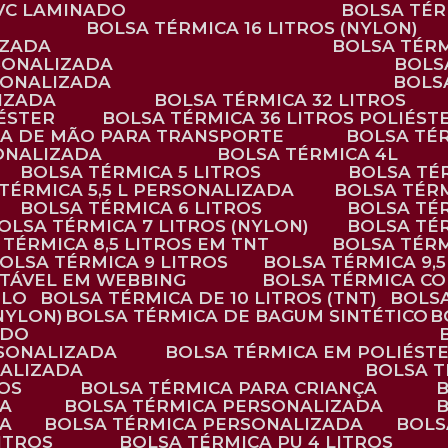
PVC LAMINADO
BOLSA TÉ
BOLSA TÉRMICA 16 LITROS (NYLON)
IZADA
BOLSA TÉR
RSONALIZADA
BOL
RSONALIZADA
BOL
LIZADA
BOLSA TÉRMICA 32 LITROS
IÉSTER
BOLSA TÉRMICA 36 LITROS POLIÉST
ALÇA DE MÃO PARA TRANSPORTE
BOLSA TÉ
SONALIZADA
BOLSA TÉRMICA 4L
BOLSA TÉRMICA 5 LITROS
BOLSA T
 TÉRMICA 5,5 L PERSONALIZADA
BOLSA TÉR
BOLSA TÉRMICA 6 LITROS
BOLSA TÉ
BOLSA TÉRMICA 7 LITROS (NYLON)
BOLSA TÉ
A TÉRMICA 8,5 LITROS EM TNT
BOLSA TÉR
BOLSA TÉRMICA 9 LITROS
BOLSA TÉRMICA 9,
STÁVEL EM WEBBING
BOLSA TÉRMICA C
PLO
BOLSA TÉRMICA DE 10 LITROS (TNT)
BOLS
(NYLON)
BOLSA TÉRMICA DE BAGUM SINTÉTICO
ADO
RSONALIZADA
BOLSA TÉRMICA EM POLIÉST
NALIZADA
BOLSA 
ROS
BOLSA TÉRMICA PARA CRIANÇA
DA
BOLSA TÉRMICA PERSONALIZADA
DA
BOLSA TÉRMICA PERSONALIZADA
BOL
LITROS
BOLSA TÉRMICA PU 4 LITROS