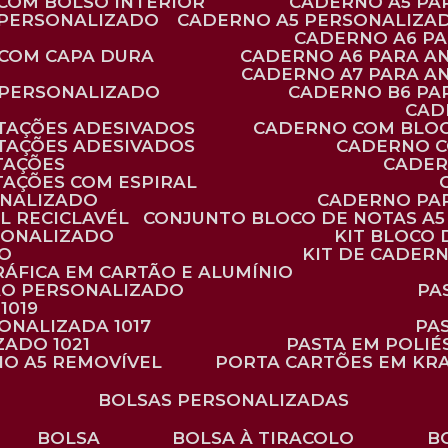
 COM BOLSO INTERIOR
CADERNO A5 P
 PERSONALIZADO
CADERNO A5 PERSONALIZAD
CADERNO A6 P
 COM CAPA DURA
CADERNO A6 PARA A
CADERNO A7 PARA A
 PERSONALIZADO
CADERNO B6 P
CA
TAÇÕES ADESIVADOS
CADERNO COM BLO
TAÇÕES ADESIVADOS
CADERNO 
TAÇÕES
CADE
TAÇÕES COM ESPIRAL
ONALIZADO
CADERNO PA
L RECICLAVÉL
CONJUNTO BLOCO DE NOTAS A5 
RSONALIZADO
KIT BLOC
DO
KIT DE CADER
RÁFICA EM CARTÃO E ALUMÍNIO
TÃO PERSONALIZADO
P
1019
SONALIZADA 1017
PA
ZADO 1021
PASTA EM POLI
NO A5 REMOVÍVEL
PORTA CARTÕES EM KR
BOLSAS PERSONALIZADAS
BOLSA
BOLSA À TIRACOLO