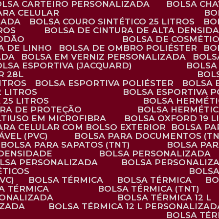
BOLSA CARTEIRO PERSONALIZADA
BOLSA CH
ARA CELULAR
B
ZADA
BOLSA COURO SINTÉTICO 25 LITROS
B
TROS
BOLSA DE CINTURA DE ALTA DENSID
GODÃO
BOLSA DE COSMÉTI
SA DE LINHO
BOLSA DE OMBRO POLIÉSTER
B
ADA
BOLSA EM VERNIZ PERSONALIZADA
BOL
BOLSA ESPORTIVA (JACQUARD)
BOLSA
R 28L
BOL
ITROS
BOLSA ESPORTIVA POLIÉSTER
BOLSA
2 LITROS
BOLSA ESPORTIVA P
 25 LITROS
BOLSA HERMÉTI
ARA DE PROTEÇÃO
BOLSA HERMÉTI
LTIUSO EM MICROFIBRA
BOLSA OXFORD 19 L
PARA CELULAR COM BOLSO EXTERIOR
BOLSA P
ÁVEL (PVC)
BOLSA PARA DOCUMENTOS (TN
BOLSA PARA SAPATOS (TNT)
BOLSA PA
 DENSIDADE
BOLSA PERSONALIZADA
OLSA PERSONALIZADA
BOLSA PERSONALIZ
ÉTICOS
BOLS
VC)
BOLSA TÉRMICA
BOLSA TÉRMICA
B
SA TÉRMICA
BOLSA TÉRMICA (TNT)
RSONALIZADA
BOLSA TÉRMICA 12 L
IZADA
BOLSA TÉRMICA 12 L PERSONALIZAD
BOLSA TÉ