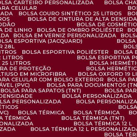
BOLSA CARTEIRO PERSONALIZADA
BOLSA CH
ARA CELULAR
B
ZADA
BOLSA COURO SINTÉTICO 25 LITROS
B
TROS
BOLSA DE CINTURA DE ALTA DENSID
GODÃO
BOLSA DE COSMÉTI
SA DE LINHO
BOLSA DE OMBRO POLIÉSTER
B
ADA
BOLSA EM VERNIZ PERSONALIZADA
BOL
BOLSA ESPORTIVA (JACQUARD)
BOLSA
R 28L
BOL
ITROS
BOLSA ESPORTIVA POLIÉSTER
BOLSA
2 LITROS
BOLSA ESPORTIVA P
 25 LITROS
BOLSA HERMÉTI
ARA DE PROTEÇÃO
BOLSA HERMÉTI
LTIUSO EM MICROFIBRA
BOLSA OXFORD 19 L
PARA CELULAR COM BOLSO EXTERIOR
BOLSA P
ÁVEL (PVC)
BOLSA PARA DOCUMENTOS (TN
BOLSA PARA SAPATOS (TNT)
BOLSA PA
 DENSIDADE
BOLSA PERSONALIZADA
OLSA PERSONALIZADA
BOLSA PERSONALIZ
ÉTICOS
BOLS
VC)
BOLSA TÉRMICA
BOLSA TÉRMICA
B
SA TÉRMICA
BOLSA TÉRMICA (TNT)
RSONALIZADA
BOLSA TÉRMICA 12 L
IZADA
BOLSA TÉRMICA 12 L PERSONALIZAD
BOLSA TÉ