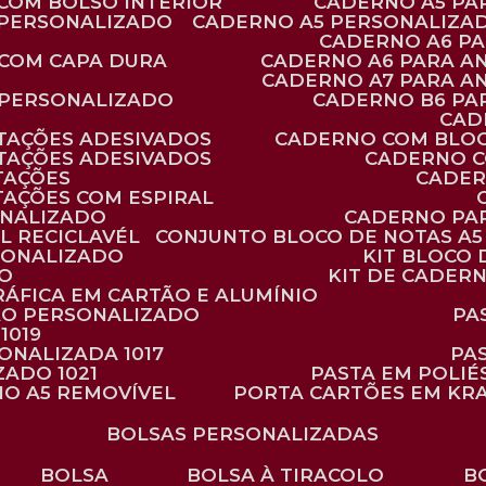
 COM BOLSO INTERIOR
CADERNO A5 P
 PERSONALIZADO
CADERNO A5 PERSONALIZAD
CADERNO A6 P
 COM CAPA DURA
CADERNO A6 PARA A
CADERNO A7 PARA A
 PERSONALIZADO
CADERNO B6 P
CA
TAÇÕES ADESIVADOS
CADERNO COM BLO
TAÇÕES ADESIVADOS
CADERNO 
TAÇÕES
CADE
TAÇÕES COM ESPIRAL
ONALIZADO
CADERNO PA
L RECICLAVÉL
CONJUNTO BLOCO DE NOTAS A5 
RSONALIZADO
KIT BLOC
DO
KIT DE CADER
RÁFICA EM CARTÃO E ALUMÍNIO
TÃO PERSONALIZADO
P
1019
SONALIZADA 1017
PA
ZADO 1021
PASTA EM POLI
NO A5 REMOVÍVEL
PORTA CARTÕES EM KR
BOLSAS PERSONALIZADAS
BOLSA
BOLSA À TIRACOLO