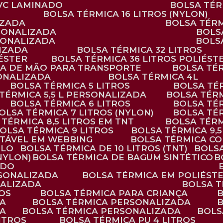
PVC LAMINADO
BOLSA TÉ
BOLSA TÉRMICA 16 LITROS (NYLON)
IZADA
BOLSA TÉR
RSONALIZADA
BOL
RSONALIZADA
BOL
LIZADA
BOLSA TÉRMICA 32 LITROS
IÉSTER
BOLSA TÉRMICA 36 LITROS POLIÉST
ALÇA DE MÃO PARA TRANSPORTE
BOLSA TÉ
SONALIZADA
BOLSA TÉRMICA 4L
BOLSA TÉRMICA 5 LITROS
BOLSA T
 TÉRMICA 5,5 L PERSONALIZADA
BOLSA TÉR
BOLSA TÉRMICA 6 LITROS
BOLSA TÉ
BOLSA TÉRMICA 7 LITROS (NYLON)
BOLSA TÉ
A TÉRMICA 8,5 LITROS EM TNT
BOLSA TÉR
BOLSA TÉRMICA 9 LITROS
BOLSA TÉRMICA 9,
STÁVEL EM WEBBING
BOLSA TÉRMICA C
PLO
BOLSA TÉRMICA DE 10 LITROS (TNT)
BOLS
(NYLON)
BOLSA TÉRMICA DE BAGUM SINTÉTICO
ADO
RSONALIZADA
BOLSA TÉRMICA EM POLIÉST
NALIZADA
BOLSA 
ROS
BOLSA TÉRMICA PARA CRIANÇA
DA
BOLSA TÉRMICA PERSONALIZADA
DA
BOLSA TÉRMICA PERSONALIZADA
BOL
LITROS
BOLSA TÉRMICA PU 4 LITROS