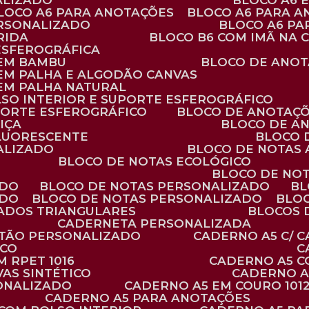
ALIZADO
BLOCO A6
BLOCO A6 PARA ANOTAÇÕES
BLOCO A6 PARA 
ERSONALIZADO
BLOCO A6 P
RIDA
BLOCO B6 COM IMÃ NA
ESFEROGRÁFICA
 EM BAMBU
BLOCO DE ANOT
 EM PALHA E ALGODÃO CANVAS
 EM PALHA NATURAL
LSO INTERIOR E SUPORTE ESFEROGRÁFICO
PORTE ESFEROGRÁFICO
BLOCO DE ANOTAÇ
IÇA
BLOCO DE A
FLUORESCENTE
BLOCO
ALIZADO
BLOCO DE NOTAS
BLOCO DE NOTAS ECOLÓGICO
BLOCO DE NO
ADO
BLOCO DE NOTAS PERSONALIZADO
B
ADO
BLOCO DE NOTAS PERSONALIZADO
BLO
VADOS TRIANGULARES
BLOCOS
CADERNETA PERSONALIZADA
RTÃO PERSONALIZADO
CADERNO A5 C/ 
ICO
 RPET 1016
CADERNO A5 
AS SINTÉTICO
CADERNO 
SONALIZADO
CADERNO A5 EM COURO 101
CADERNO A5 PARA ANOTAÇÕES