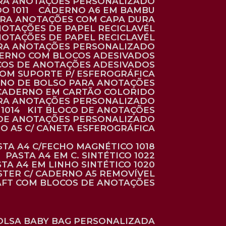
ARA ANOTAÇÕES PERSONALIZADO
O 1011
CADERNO A6 EM BAMBU
ARA ANOTAÇÕES COM CAPA DURA
NOTAÇÕES DE PAPEL RECICLAVÉL
NOTAÇÕES DE PAPEL RECICLAVÉL
ARA ANOTAÇÕES PERSONALIZADO
DERNO COM BLOCOS ADESIVADOS
COS DE ANOTAÇÕES ADESIVADOS
COM SUPORTE P/ ESFEROGRÁFICA
RNO DE BOLSO PARA ANOTAÇÕES
CADERNO EM CARTÃO COLORIDO
RA ANOTAÇÕES PERSONALIZADO
1014
KIT BLOCO DE ANOTAÇÕES
O DE ANOTAÇÕES PERSONALIZADO
NO A5 C/ CANETA ESFEROGRÁFICA
ASTA A4 C/FECHO MAGNÉTICO 1018
PASTA A4 EM C. SINTÉTICO 1022
STA A4 EM LINHO SINTÉTICO 1020
ÉSTER C/ CADERNO A5 REMOVÍVEL
AFT COM BLOCOS DE ANOTAÇÕES
BOLSA BABY BAG PERSONALIZADA