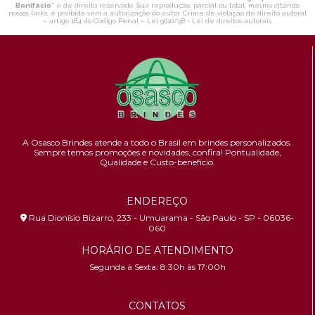
Bonifácio
" é de direito reservado. Sua reprodução, parcial ou total, mesmo citando
nossos links, é proibida sem a autorização do autor. Crime de violação de direito autoral
– artigo 184 do Código Penal –
Lei 9610/98 - Lei de direitos autorais
.
A Osasco Brindes atende a todo o Brasil em brindes personalizados.
Sempre temos promoções e novidades,
confira!
Pontualidade,
Qualidade e Custo-benefício.
ENDEREÇO
Rua Dionísio Bizarro, 233 - Umuarama - São Paulo - SP - 06036-
060
HORÁRIO DE ATENDIMENTO
Segunda à Sexta: 8:30h às 17:00h
CONTATOS