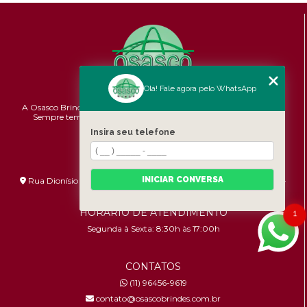
Olá! Fale agora pelo WhatsApp
A Osasco Brindes atende a todo o Brasil em brindes personalizados.
Sempre temos promoções e novidades,
confira!
Pontualidade,
Qualidade e Custo-benefício.
Insira seu telefone
ENDEREÇO
INICIAR CONVERSA
Rua Dionísio Bizarro, 233 - Umuarama - São Paulo - SP - 06036-
060
HORÁRIO DE ATENDIMENTO
1
Segunda à Sexta: 8:30h às 17:00h
CONTATOS
(11) 96456-9619
contato@osascobrindes.com.br