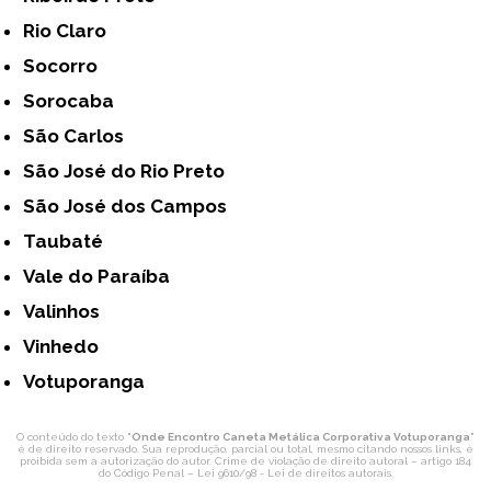
Rio Claro
Socorro
Sorocaba
São Carlos
São José do Rio Preto
São José dos Campos
Taubaté
Vale do Paraíba
Valinhos
Vinhedo
Votuporanga
O conteúdo do texto "
Onde Encontro Caneta Metálica Corporativa Votuporanga
"
é de direito reservado. Sua reprodução, parcial ou total, mesmo citando nossos links, é
proibida sem a autorização do autor. Crime de violação de direito autoral – artigo 184
do Código Penal –
Lei 9610/98 - Lei de direitos autorais
.