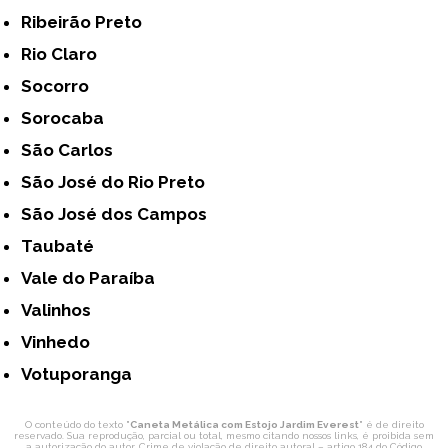
Ribeirão Preto
Rio Claro
Socorro
Sorocaba
São Carlos
São José do Rio Preto
São José dos Campos
Taubaté
Vale do Paraíba
Valinhos
Vinhedo
Votuporanga
O conteúdo do texto "
Caneta Metálica com Estojo Jardim Everest
" é de direito
reservado. Sua reprodução, parcial ou total, mesmo citando nossos links, é proibida sem
a autorização do autor. Crime de violação de direito autoral – artigo 184 do Código