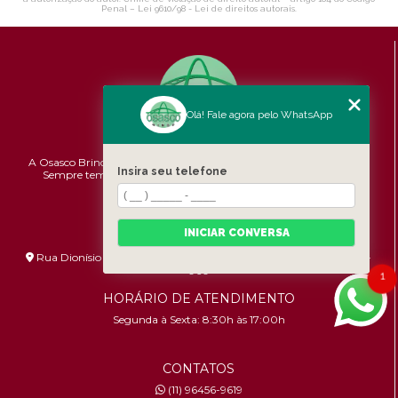
Penal –
Lei 9610/98 - Lei de direitos autorais
.
Olá! Fale agora pelo WhatsApp
A Osasco Brindes atende a todo o Brasil em brindes personalizados.
Insira seu telefone
Sempre temos promoções e novidades,
confira!
Pontualidade,
Qualidade e Custo-benefício.
INICIAR CONVERSA
ENDEREÇO
Rua Dionísio Bizarro, 233 - Umuarama - São Paulo - SP - 06036-
060
1
HORÁRIO DE ATENDIMENTO
Segunda à Sexta: 8:30h às 17:00h
CONTATOS
(11) 96456-9619