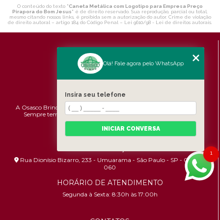
O conteúdo do texto "
Caneta Metálica com Logotipo para Empresa Preço
Pirapora do Bom Jesus
" é de direito reservado. Sua reprodução, parcial ou total,
mesmo citando nossos links, é proibida sem a autorização do autor. Crime de violação
de direito autoral – artigo 184 do Código Penal –
Lei 9610/98 - Lei de direitos autorais
.
Olá! Fale agora pelo WhatsApp
Insira seu telefone
A Osasco Brindes atende a todo o Brasil em brindes personalizados.
Sempre temos promoções e novidades,
confira!
Pontualidade,
Qualidade e Custo-benefício.
INICIAR CONVERSA
ENDEREÇO
1
Rua Dionísio Bizarro, 233 - Umuarama - São Paulo - SP - 06036-
060
HORÁRIO DE ATENDIMENTO
Segunda à Sexta: 8:30h às 17:00h