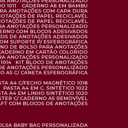
ARA ANOTAÇÕES PERSONALIZADO
O 1011
CADERNO A6 EM BAMBU
ARA ANOTAÇÕES COM CAPA DURA
NOTAÇÕES DE PAPEL RECICLAVÉL
NOTAÇÕES DE PAPEL RECICLAVÉL
ARA ANOTAÇÕES PERSONALIZADO
DERNO COM BLOCOS ADESIVADOS
COS DE ANOTAÇÕES ADESIVADOS
COM SUPORTE P/ ESFEROGRÁFICA
RNO DE BOLSO PARA ANOTAÇÕES
CADERNO EM CARTÃO COLORIDO
RA ANOTAÇÕES PERSONALIZADO
1014
KIT BLOCO DE ANOTAÇÕES
O DE ANOTAÇÕES PERSONALIZADO
NO A5 C/ CANETA ESFEROGRÁFICA
ASTA A4 C/FECHO MAGNÉTICO 1018
PASTA A4 EM C. SINTÉTICO 1022
STA A4 EM LINHO SINTÉTICO 1020
ÉSTER C/ CADERNO A5 REMOVÍVEL
AFT COM BLOCOS DE ANOTAÇÕES
BOLSA BABY BAG PERSONALIZADA