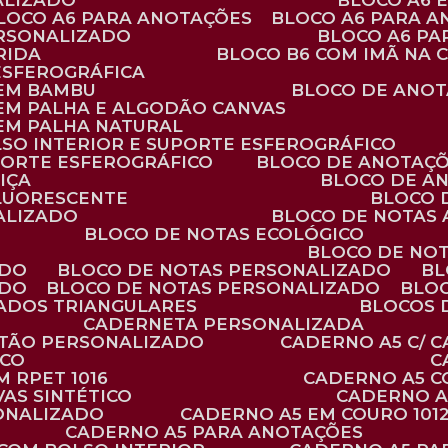
ALIZADO
BLOCO A6
BLOCO A6 PARA ANOTAÇÕES
BLOCO A6 PARA 
ERSONALIZADO
BLOCO A6 P
RIDA
BLOCO B6 COM IMÃ NA
ESFEROGRÁFICA
 EM BAMBU
BLOCO DE ANOT
 EM PALHA E ALGODÃO CANVAS
 EM PALHA NATURAL
LSO INTERIOR E SUPORTE ESFEROGRÁFICO
PORTE ESFEROGRÁFICO
BLOCO DE ANOTAÇ
IÇA
BLOCO DE A
FLUORESCENTE
BLOCO
ALIZADO
BLOCO DE NOTAS
BLOCO DE NOTAS ECOLÓGICO
BLOCO DE NO
ADO
BLOCO DE NOTAS PERSONALIZADO
B
ADO
BLOCO DE NOTAS PERSONALIZADO
BLO
VADOS TRIANGULARES
BLOCOS
CADERNETA PERSONALIZADA
RTÃO PERSONALIZADO
CADERNO A5 C/ 
ICO
 RPET 1016
CADERNO A5 
AS SINTÉTICO
CADERNO 
SONALIZADO
CADERNO A5 EM COURO 101
CADERNO A5 PARA ANOTAÇÕES