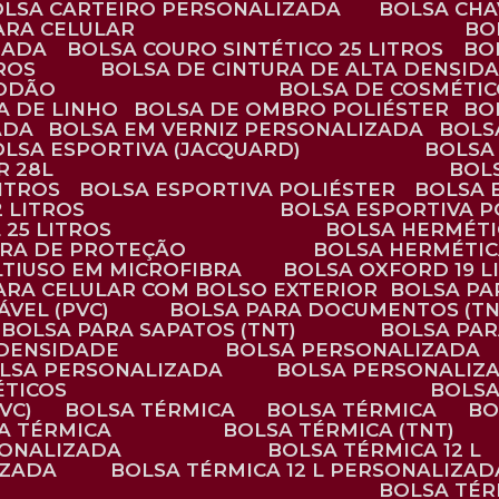
BOLSA CARTEIRO PERSONALIZADA
BOLSA CH
ARA CELULAR
B
ZADA
BOLSA COURO SINTÉTICO 25 LITROS
B
TROS
BOLSA DE CINTURA DE ALTA DENSID
GODÃO
BOLSA DE COSMÉTI
SA DE LINHO
BOLSA DE OMBRO POLIÉSTER
B
ADA
BOLSA EM VERNIZ PERSONALIZADA
BOL
BOLSA ESPORTIVA (JACQUARD)
BOLSA
R 28L
BOL
ITROS
BOLSA ESPORTIVA POLIÉSTER
BOLSA
2 LITROS
BOLSA ESPORTIVA P
 25 LITROS
BOLSA HERMÉTI
ARA DE PROTEÇÃO
BOLSA HERMÉTI
LTIUSO EM MICROFIBRA
BOLSA OXFORD 19 L
PARA CELULAR COM BOLSO EXTERIOR
BOLSA P
ÁVEL (PVC)
BOLSA PARA DOCUMENTOS (TN
BOLSA PARA SAPATOS (TNT)
BOLSA PA
 DENSIDADE
BOLSA PERSONALIZADA
OLSA PERSONALIZADA
BOLSA PERSONALIZ
ÉTICOS
BOLS
VC)
BOLSA TÉRMICA
BOLSA TÉRMICA
B
SA TÉRMICA
BOLSA TÉRMICA (TNT)
RSONALIZADA
BOLSA TÉRMICA 12 L
IZADA
BOLSA TÉRMICA 12 L PERSONALIZAD
BOLSA TÉ