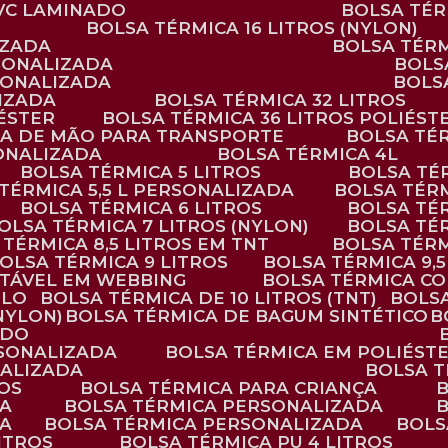
PVC LAMINADO
BOLSA TÉ
BOLSA TÉRMICA 16 LITROS (NYLON)
IZADA
BOLSA TÉR
RSONALIZADA
BOL
RSONALIZADA
BOL
LIZADA
BOLSA TÉRMICA 32 LITROS
IÉSTER
BOLSA TÉRMICA 36 LITROS POLIÉST
ALÇA DE MÃO PARA TRANSPORTE
BOLSA TÉ
SONALIZADA
BOLSA TÉRMICA 4L
BOLSA TÉRMICA 5 LITROS
BOLSA T
 TÉRMICA 5,5 L PERSONALIZADA
BOLSA TÉR
BOLSA TÉRMICA 6 LITROS
BOLSA TÉ
BOLSA TÉRMICA 7 LITROS (NYLON)
BOLSA TÉ
A TÉRMICA 8,5 LITROS EM TNT
BOLSA TÉR
BOLSA TÉRMICA 9 LITROS
BOLSA TÉRMICA 9,
STÁVEL EM WEBBING
BOLSA TÉRMICA C
PLO
BOLSA TÉRMICA DE 10 LITROS (TNT)
BOLS
(NYLON)
BOLSA TÉRMICA DE BAGUM SINTÉTICO
ADO
RSONALIZADA
BOLSA TÉRMICA EM POLIÉST
NALIZADA
BOLSA 
ROS
BOLSA TÉRMICA PARA CRIANÇA
DA
BOLSA TÉRMICA PERSONALIZADA
DA
BOLSA TÉRMICA PERSONALIZADA
BOL
LITROS
BOLSA TÉRMICA PU 4 LITROS