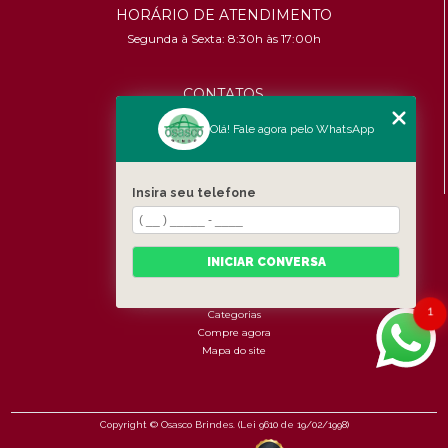
HORÁRIO DE ATENDIMENTO
Segunda à Sexta: 8:30h às 17:00h
CONTATOS
(11) 96456-9619
Olá! Fale agora pelo WhatsApp
contato@osascobrindes.com.br
CNPJ:
26.434.153/0001-30
Insira seu telefone
MENU
Home
Quem somos
INICIAR CONVERSA
Produtos
Fale Conosco
1
Categorias
Compre agora
Mapa do site
Copyright © Osasco Brindes. (Lei 9610 de 19/02/1998)