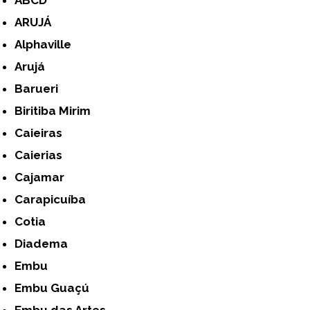
ARUJÁ
Alphaville
Arujá
Barueri
Biritiba Mirim
Caieiras
Caierias
Cajamar
Carapicuíba
Cotia
Diadema
Embu
Embu Guaçú
Embu das Artes