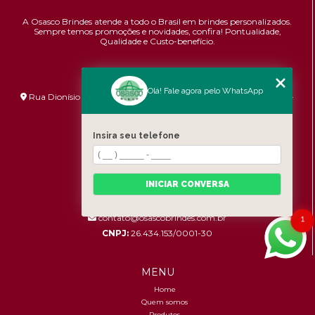
A Osasco Brindes atende a todo o Brasil em brindes personalizados.
Sempre temos promoções e novidades,
confira!
Pontualidade,
Qualidade e Custo-benefício.
ENDEREÇO
Olá! Fale agora pelo WhatsApp
Rua Dionísio Bizarro, 233 - Umuarama - São Paulo - SP - 06036-
060
HORÁRIO DE ATENDIMENTO
Insira seu telefone
Segunda à Sexta: 8:30h às 17:00h
CONTATOS
INICIAR CONVERSA
(11) 96456-9619
contato@osascobrindes.com.br
1
CNPJ:
26.434.153/0001-30
MENU
Home
Quem somos
Produtos