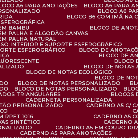
ALIZADO
BLOCO A6
BLOCO A6 PARA ANOTAÇÕES
BLOCO A6 PARA 
ERSONALIZADO
BLOCO A6 P
RIDA
BLOCO B6 COM IMÃ NA
ESFEROGRÁFICA
 EM BAMBU
BLOCO DE ANOT
 EM PALHA E ALGODÃO CANVAS
 EM PALHA NATURAL
LSO INTERIOR E SUPORTE ESFEROGRÁFICO
PORTE ESFEROGRÁFICO
BLOCO DE ANOTAÇ
IÇA
BLOCO DE A
FLUORESCENTE
BLOCO
ALIZADO
BLOCO DE NOTAS
BLOCO DE NOTAS ECOLÓGICO
BLOCO DE NO
ADO
BLOCO DE NOTAS PERSONALIZADO
B
ADO
BLOCO DE NOTAS PERSONALIZADO
BLO
VADOS TRIANGULARES
BLOCOS
CADERNETA PERSONALIZADA
RTÃO PERSONALIZADO
CADERNO A5 C/ 
ICO
 RPET 1016
CADERNO A5 
AS SINTÉTICO
CADERNO 
SONALIZADO
CADERNO A5 EM COURO 101
CADERNO A5 PARA ANOTAÇÕES