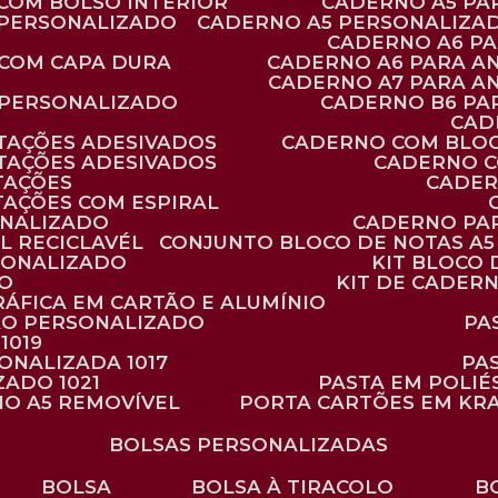
 COM BOLSO INTERIOR
CADERNO A5 P
 PERSONALIZADO
CADERNO A5 PERSONALIZAD
CADERNO A6 P
 COM CAPA DURA
CADERNO A6 PARA A
CADERNO A7 PARA A
 PERSONALIZADO
CADERNO B6 P
CA
TAÇÕES ADESIVADOS
CADERNO COM BLO
TAÇÕES ADESIVADOS
CADERNO 
TAÇÕES
CADE
TAÇÕES COM ESPIRAL
ONALIZADO
CADERNO PA
L RECICLAVÉL
CONJUNTO BLOCO DE NOTAS A5 
RSONALIZADO
KIT BLOC
DO
KIT DE CADER
RÁFICA EM CARTÃO E ALUMÍNIO
TÃO PERSONALIZADO
P
1019
SONALIZADA 1017
PA
ZADO 1021
PASTA EM POLI
NO A5 REMOVÍVEL
PORTA CARTÕES EM KR
BOLSAS PERSONALIZADAS
BOLSA
BOLSA À TIRACOLO