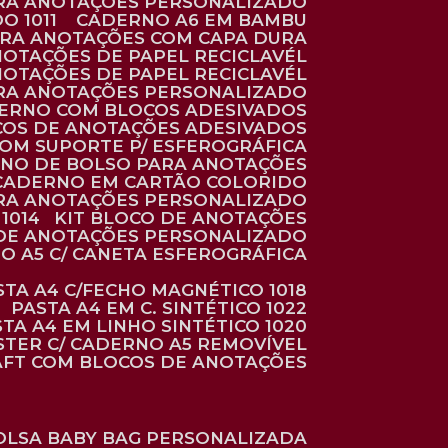
ARA ANOTAÇÕES PERSONALIZADO
O 1011
CADERNO A6 EM BAMBU
ARA ANOTAÇÕES COM CAPA DURA
NOTAÇÕES DE PAPEL RECICLAVÉL
NOTAÇÕES DE PAPEL RECICLAVÉL
ARA ANOTAÇÕES PERSONALIZADO
DERNO COM BLOCOS ADESIVADOS
COS DE ANOTAÇÕES ADESIVADOS
COM SUPORTE P/ ESFEROGRÁFICA
RNO DE BOLSO PARA ANOTAÇÕES
CADERNO EM CARTÃO COLORIDO
RA ANOTAÇÕES PERSONALIZADO
1014
KIT BLOCO DE ANOTAÇÕES
O DE ANOTAÇÕES PERSONALIZADO
NO A5 C/ CANETA ESFEROGRÁFICA
ASTA A4 C/FECHO MAGNÉTICO 1018
PASTA A4 EM C. SINTÉTICO 1022
STA A4 EM LINHO SINTÉTICO 1020
ÉSTER C/ CADERNO A5 REMOVÍVEL
AFT COM BLOCOS DE ANOTAÇÕES
BOLSA BABY BAG PERSONALIZADA