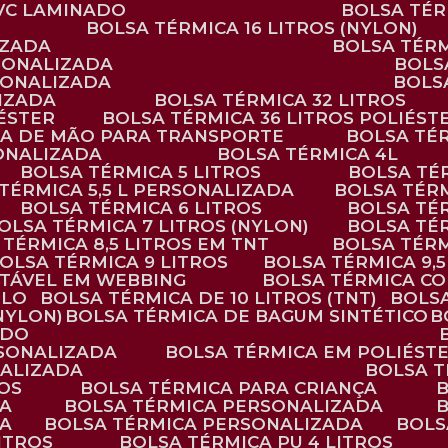
PVC LAMINADO
BOLSA TÉ
BOLSA TÉRMICA 16 LITROS (NYLON)
IZADA
BOLSA TÉR
RSONALIZADA
BOL
RSONALIZADA
BOL
LIZADA
BOLSA TÉRMICA 32 LITROS
IÉSTER
BOLSA TÉRMICA 36 LITROS POLIÉST
ALÇA DE MÃO PARA TRANSPORTE
BOLSA TÉ
SONALIZADA
BOLSA TÉRMICA 4L
BOLSA TÉRMICA 5 LITROS
BOLSA T
 TÉRMICA 5,5 L PERSONALIZADA
BOLSA TÉR
BOLSA TÉRMICA 6 LITROS
BOLSA TÉ
BOLSA TÉRMICA 7 LITROS (NYLON)
BOLSA TÉ
A TÉRMICA 8,5 LITROS EM TNT
BOLSA TÉR
BOLSA TÉRMICA 9 LITROS
BOLSA TÉRMICA 9,
STÁVEL EM WEBBING
BOLSA TÉRMICA C
PLO
BOLSA TÉRMICA DE 10 LITROS (TNT)
BOLS
(NYLON)
BOLSA TÉRMICA DE BAGUM SINTÉTICO
ADO
RSONALIZADA
BOLSA TÉRMICA EM POLIÉST
NALIZADA
BOLSA 
ROS
BOLSA TÉRMICA PARA CRIANÇA
DA
BOLSA TÉRMICA PERSONALIZADA
DA
BOLSA TÉRMICA PERSONALIZADA
BOL
LITROS
BOLSA TÉRMICA PU 4 LITROS