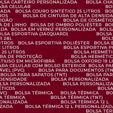
BOLSA CARTEIRO PERSONALIZADA
BOLSA CH
ARA CELULAR
B
ZADA
BOLSA COURO SINTÉTICO 25 LITROS
B
TROS
BOLSA DE CINTURA DE ALTA DENSID
GODÃO
BOLSA DE COSMÉTI
SA DE LINHO
BOLSA DE OMBRO POLIÉSTER
B
ADA
BOLSA EM VERNIZ PERSONALIZADA
BOL
BOLSA ESPORTIVA (JACQUARD)
BOLSA
R 28L
BOL
ITROS
BOLSA ESPORTIVA POLIÉSTER
BOLSA
2 LITROS
BOLSA ESPORTIVA P
 25 LITROS
BOLSA HERMÉTI
ARA DE PROTEÇÃO
BOLSA HERMÉTI
LTIUSO EM MICROFIBRA
BOLSA OXFORD 19 L
PARA CELULAR COM BOLSO EXTERIOR
BOLSA P
ÁVEL (PVC)
BOLSA PARA DOCUMENTOS (TN
BOLSA PARA SAPATOS (TNT)
BOLSA PA
 DENSIDADE
BOLSA PERSONALIZADA
OLSA PERSONALIZADA
BOLSA PERSONALIZ
ÉTICOS
BOLS
VC)
BOLSA TÉRMICA
BOLSA TÉRMICA
B
SA TÉRMICA
BOLSA TÉRMICA (TNT)
RSONALIZADA
BOLSA TÉRMICA 12 L
IZADA
BOLSA TÉRMICA 12 L PERSONALIZAD
BOLSA TÉ