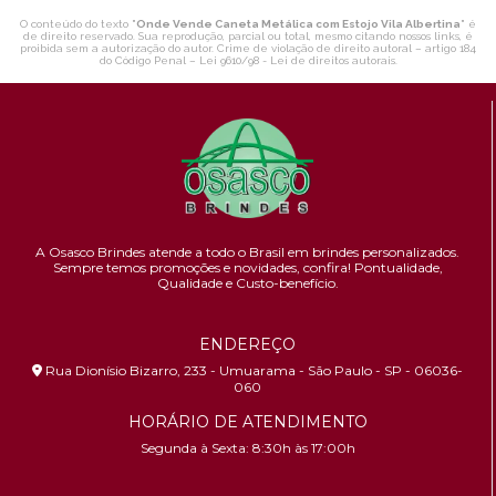
O conteúdo do texto "
Onde Vende Caneta Metálica com Estojo Vila Albertina
" é
de direito reservado. Sua reprodução, parcial ou total, mesmo citando nossos links, é
proibida sem a autorização do autor. Crime de violação de direito autoral – artigo 184
do Código Penal –
Lei 9610/98 - Lei de direitos autorais
.
A Osasco Brindes atende a todo o Brasil em brindes personalizados.
Sempre temos promoções e novidades,
confira!
Pontualidade,
Qualidade e Custo-benefício.
ENDEREÇO
Rua Dionísio Bizarro, 233 - Umuarama - São Paulo - SP - 06036-
060
HORÁRIO DE ATENDIMENTO
Segunda à Sexta: 8:30h às 17:00h