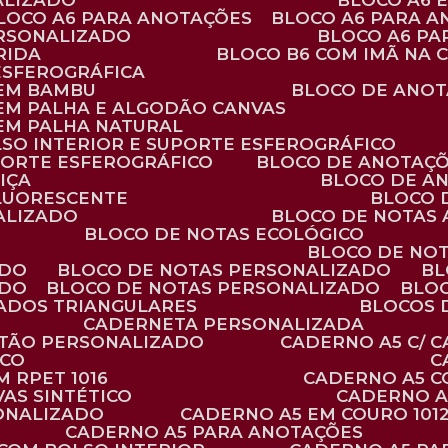
ALIZADO
BLOCO A6
BLOCO A6 PARA ANOTAÇÕES
BLOCO A6 PARA 
ERSONALIZADO
BLOCO A6 P
RIDA
BLOCO B6 COM IMÃ NA
ESFEROGRÁFICA
 EM BAMBU
BLOCO DE ANOT
 EM PALHA E ALGODÃO CANVAS
 EM PALHA NATURAL
LSO INTERIOR E SUPORTE ESFEROGRÁFICO
PORTE ESFEROGRÁFICO
BLOCO DE ANOTAÇ
IÇA
BLOCO DE A
FLUORESCENTE
BLOCO
ALIZADO
BLOCO DE NOTAS
BLOCO DE NOTAS ECOLÓGICO
BLOCO DE NO
ADO
BLOCO DE NOTAS PERSONALIZADO
B
ADO
BLOCO DE NOTAS PERSONALIZADO
BLO
VADOS TRIANGULARES
BLOCOS
CADERNETA PERSONALIZADA
RTÃO PERSONALIZADO
CADERNO A5 C/ 
ICO
 RPET 1016
CADERNO A5 
AS SINTÉTICO
CADERNO 
SONALIZADO
CADERNO A5 EM COURO 101
CADERNO A5 PARA ANOTAÇÕES