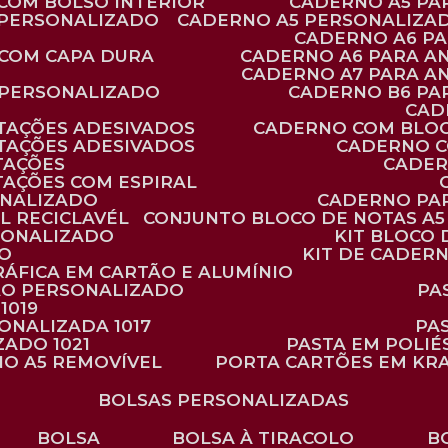
 COM BOLSO INTERIOR
CADERNO A5 P
 PERSONALIZADO
CADERNO A5 PERSONALIZAD
CADERNO A6 P
 COM CAPA DURA
CADERNO A6 PARA A
CADERNO A7 PARA A
 PERSONALIZADO
CADERNO B6 P
CA
TAÇÕES ADESIVADOS
CADERNO COM BLO
TAÇÕES ADESIVADOS
CADERNO 
TAÇÕES
CADE
TAÇÕES COM ESPIRAL
ONALIZADO
CADERNO PA
L RECICLAVÉL
CONJUNTO BLOCO DE NOTAS A5 
RSONALIZADO
KIT BLOC
DO
KIT DE CADER
RÁFICA EM CARTÃO E ALUMÍNIO
TÃO PERSONALIZADO
P
1019
SONALIZADA 1017
PA
ZADO 1021
PASTA EM POLI
NO A5 REMOVÍVEL
PORTA CARTÕES EM KR
BOLSAS PERSONALIZADAS
BOLSA
BOLSA À TIRACOLO