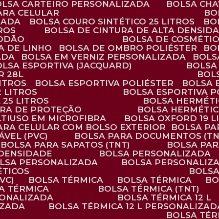
BOLSA CARTEIRO PERSONALIZADA
BOLSA CH
ARA CELULAR
B
ZADA
BOLSA COURO SINTÉTICO 25 LITROS
B
TROS
BOLSA DE CINTURA DE ALTA DENSID
GODÃO
BOLSA DE COSMÉTI
SA DE LINHO
BOLSA DE OMBRO POLIÉSTER
B
ADA
BOLSA EM VERNIZ PERSONALIZADA
BOL
BOLSA ESPORTIVA (JACQUARD)
BOLSA
R 28L
BOL
ITROS
BOLSA ESPORTIVA POLIÉSTER
BOLSA
2 LITROS
BOLSA ESPORTIVA P
 25 LITROS
BOLSA HERMÉTI
ARA DE PROTEÇÃO
BOLSA HERMÉTI
LTIUSO EM MICROFIBRA
BOLSA OXFORD 19 L
PARA CELULAR COM BOLSO EXTERIOR
BOLSA P
ÁVEL (PVC)
BOLSA PARA DOCUMENTOS (TN
BOLSA PARA SAPATOS (TNT)
BOLSA PA
 DENSIDADE
BOLSA PERSONALIZADA
OLSA PERSONALIZADA
BOLSA PERSONALIZ
ÉTICOS
BOLS
VC)
BOLSA TÉRMICA
BOLSA TÉRMICA
B
SA TÉRMICA
BOLSA TÉRMICA (TNT)
RSONALIZADA
BOLSA TÉRMICA 12 L
IZADA
BOLSA TÉRMICA 12 L PERSONALIZAD
BOLSA TÉ