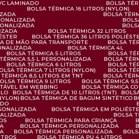
PVC LAMINADO
BOLSA TÉ
BOLSA TÉRMICA 16 LITROS (NYLON)
IZADA
BOLSA TÉR
RSONALIZADA
BOL
RSONALIZADA
BOL
LIZADA
BOLSA TÉRMICA 32 LITROS
IÉSTER
BOLSA TÉRMICA 36 LITROS POLIÉST
ALÇA DE MÃO PARA TRANSPORTE
BOLSA TÉ
SONALIZADA
BOLSA TÉRMICA 4L
BOLSA TÉRMICA 5 LITROS
BOLSA T
 TÉRMICA 5,5 L PERSONALIZADA
BOLSA TÉR
BOLSA TÉRMICA 6 LITROS
BOLSA TÉ
BOLSA TÉRMICA 7 LITROS (NYLON)
BOLSA TÉ
A TÉRMICA 8,5 LITROS EM TNT
BOLSA TÉR
BOLSA TÉRMICA 9 LITROS
BOLSA TÉRMICA 9,
STÁVEL EM WEBBING
BOLSA TÉRMICA C
PLO
BOLSA TÉRMICA DE 10 LITROS (TNT)
BOLS
(NYLON)
BOLSA TÉRMICA DE BAGUM SINTÉTICO
ADO
RSONALIZADA
BOLSA TÉRMICA EM POLIÉST
NALIZADA
BOLSA 
ROS
BOLSA TÉRMICA PARA CRIANÇA
DA
BOLSA TÉRMICA PERSONALIZADA
DA
BOLSA TÉRMICA PERSONALIZADA
BOL
LITROS
BOLSA TÉRMICA PU 4 LITROS