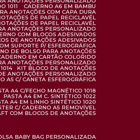
ARA ANOTAÇÕES PERSONALIZADO
O 1011
CADERNO A6 EM BAMBU
ARA ANOTAÇÕES COM CAPA DURA
NOTAÇÕES DE PAPEL RECICLAVÉL
NOTAÇÕES DE PAPEL RECICLAVÉL
ARA ANOTAÇÕES PERSONALIZADO
DERNO COM BLOCOS ADESIVADOS
COS DE ANOTAÇÕES ADESIVADOS
COM SUPORTE P/ ESFEROGRÁFICA
RNO DE BOLSO PARA ANOTAÇÕES
CADERNO EM CARTÃO COLORIDO
RA ANOTAÇÕES PERSONALIZADO
1014
KIT BLOCO DE ANOTAÇÕES
O DE ANOTAÇÕES PERSONALIZADO
NO A5 C/ CANETA ESFEROGRÁFICA
ASTA A4 C/FECHO MAGNÉTICO 1018
PASTA A4 EM C. SINTÉTICO 1022
STA A4 EM LINHO SINTÉTICO 1020
ÉSTER C/ CADERNO A5 REMOVÍVEL
AFT COM BLOCOS DE ANOTAÇÕES
BOLSA BABY BAG PERSONALIZADA