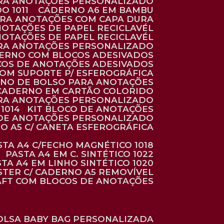
ARA ANOTAÇÕES PERSONALIZADO
O 1011
CADERNO A6 EM BAMBU
ARA ANOTAÇÕES COM CAPA DURA
NOTAÇÕES DE PAPEL RECICLAVÉL
NOTAÇÕES DE PAPEL RECICLAVÉL
ARA ANOTAÇÕES PERSONALIZADO
DERNO COM BLOCOS ADESIVADOS
COS DE ANOTAÇÕES ADESIVADOS
COM SUPORTE P/ ESFEROGRÁFICA
RNO DE BOLSO PARA ANOTAÇÕES
CADERNO EM CARTÃO COLORIDO
RA ANOTAÇÕES PERSONALIZADO
1014
KIT BLOCO DE ANOTAÇÕES
O DE ANOTAÇÕES PERSONALIZADO
NO A5 C/ CANETA ESFEROGRÁFICA
ASTA A4 C/FECHO MAGNÉTICO 1018
PASTA A4 EM C. SINTÉTICO 1022
STA A4 EM LINHO SINTÉTICO 1020
ÉSTER C/ CADERNO A5 REMOVÍVEL
AFT COM BLOCOS DE ANOTAÇÕES
BOLSA BABY BAG PERSONALIZADA