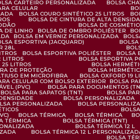
BOLSA CARTEIRO PERSONALIZADA
BOLSA CH
ARA CELULAR
B
ZADA
BOLSA COURO SINTÉTICO 25 LITROS
B
TROS
BOLSA DE CINTURA DE ALTA DENSID
GODÃO
BOLSA DE COSMÉTI
SA DE LINHO
BOLSA DE OMBRO POLIÉSTER
B
ADA
BOLSA EM VERNIZ PERSONALIZADA
BOL
BOLSA ESPORTIVA (JACQUARD)
BOLSA
R 28L
BOL
ITROS
BOLSA ESPORTIVA POLIÉSTER
BOLSA
2 LITROS
BOLSA ESPORTIVA P
 25 LITROS
BOLSA HERMÉTI
ARA DE PROTEÇÃO
BOLSA HERMÉTI
LTIUSO EM MICROFIBRA
BOLSA OXFORD 19 L
PARA CELULAR COM BOLSO EXTERIOR
BOLSA P
ÁVEL (PVC)
BOLSA PARA DOCUMENTOS (TN
BOLSA PARA SAPATOS (TNT)
BOLSA PA
 DENSIDADE
BOLSA PERSONALIZADA
OLSA PERSONALIZADA
BOLSA PERSONALIZ
ÉTICOS
BOLS
VC)
BOLSA TÉRMICA
BOLSA TÉRMICA
B
SA TÉRMICA
BOLSA TÉRMICA (TNT)
RSONALIZADA
BOLSA TÉRMICA 12 L
IZADA
BOLSA TÉRMICA 12 L PERSONALIZAD
BOLSA TÉ