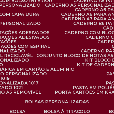
 COM BOLSO INTERIOR
CADERNO A5 P
 PERSONALIZADO
CADERNO A5 PERSONALIZAD
CADERNO A6 P
 COM CAPA DURA
CADERNO A6 PARA A
CADERNO A7 PARA A
 PERSONALIZADO
CADERNO B6 P
CA
TAÇÕES ADESIVADOS
CADERNO COM BLO
TAÇÕES ADESIVADOS
CADERNO 
TAÇÕES
CADE
TAÇÕES COM ESPIRAL
ONALIZADO
CADERNO PA
L RECICLAVÉL
CONJUNTO BLOCO DE NOTAS A5 
RSONALIZADO
KIT BLOC
DO
KIT DE CADER
RÁFICA EM CARTÃO E ALUMÍNIO
TÃO PERSONALIZADO
P
1019
SONALIZADA 1017
PA
ZADO 1021
PASTA EM POLI
NO A5 REMOVÍVEL
PORTA CARTÕES EM KR
BOLSAS PERSONALIZADAS
BOLSA
BOLSA À TIRACOLO