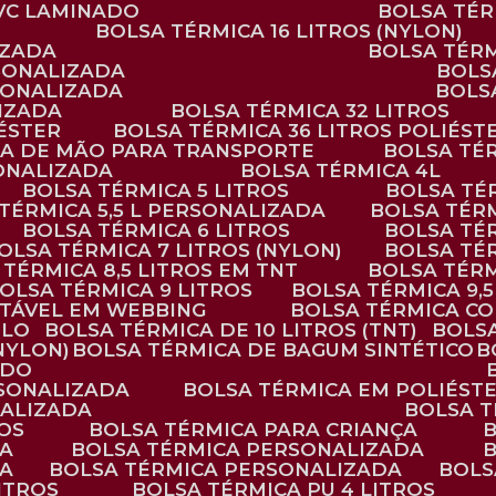
PVC LAMINADO
BOLSA TÉ
BOLSA TÉRMICA 16 LITROS (NYLON)
IZADA
BOLSA TÉR
RSONALIZADA
BOL
RSONALIZADA
BOL
LIZADA
BOLSA TÉRMICA 32 LITROS
IÉSTER
BOLSA TÉRMICA 36 LITROS POLIÉST
ALÇA DE MÃO PARA TRANSPORTE
BOLSA TÉ
SONALIZADA
BOLSA TÉRMICA 4L
BOLSA TÉRMICA 5 LITROS
BOLSA T
 TÉRMICA 5,5 L PERSONALIZADA
BOLSA TÉR
BOLSA TÉRMICA 6 LITROS
BOLSA TÉ
BOLSA TÉRMICA 7 LITROS (NYLON)
BOLSA TÉ
A TÉRMICA 8,5 LITROS EM TNT
BOLSA TÉR
BOLSA TÉRMICA 9 LITROS
BOLSA TÉRMICA 9,
STÁVEL EM WEBBING
BOLSA TÉRMICA C
PLO
BOLSA TÉRMICA DE 10 LITROS (TNT)
BOLS
(NYLON)
BOLSA TÉRMICA DE BAGUM SINTÉTICO
ADO
RSONALIZADA
BOLSA TÉRMICA EM POLIÉST
NALIZADA
BOLSA 
ROS
BOLSA TÉRMICA PARA CRIANÇA
DA
BOLSA TÉRMICA PERSONALIZADA
DA
BOLSA TÉRMICA PERSONALIZADA
BOL
LITROS
BOLSA TÉRMICA PU 4 LITROS