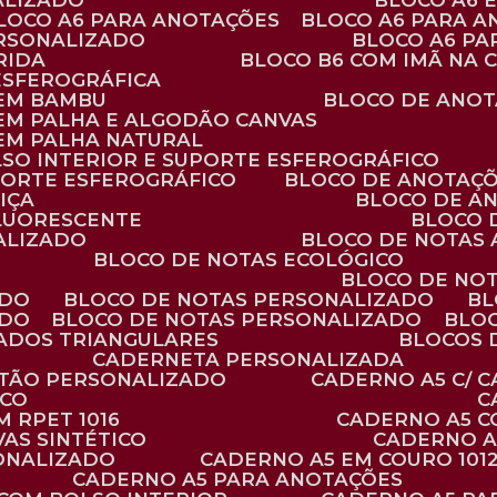
ALIZADO
BLOCO A6
BLOCO A6 PARA ANOTAÇÕES
BLOCO A6 PARA 
ERSONALIZADO
BLOCO A6 P
RIDA
BLOCO B6 COM IMÃ NA
ESFEROGRÁFICA
 EM BAMBU
BLOCO DE ANOT
 EM PALHA E ALGODÃO CANVAS
 EM PALHA NATURAL
LSO INTERIOR E SUPORTE ESFEROGRÁFICO
PORTE ESFEROGRÁFICO
BLOCO DE ANOTAÇ
IÇA
BLOCO DE A
FLUORESCENTE
BLOCO
ALIZADO
BLOCO DE NOTAS
BLOCO DE NOTAS ECOLÓGICO
BLOCO DE NO
ADO
BLOCO DE NOTAS PERSONALIZADO
B
ADO
BLOCO DE NOTAS PERSONALIZADO
BLO
VADOS TRIANGULARES
BLOCOS
CADERNETA PERSONALIZADA
RTÃO PERSONALIZADO
CADERNO A5 C/ 
ICO
 RPET 1016
CADERNO A5 
AS SINTÉTICO
CADERNO 
SONALIZADO
CADERNO A5 EM COURO 101
CADERNO A5 PARA ANOTAÇÕES