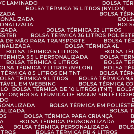
PVC LAMINADO
BOLSA TÉ
BOLSA TÉRMICA 16 LITROS (NYLON)
IZADA
BOLSA TÉR
RSONALIZADA
BOL
RSONALIZADA
BOL
LIZADA
BOLSA TÉRMICA 32 LITROS
IÉSTER
BOLSA TÉRMICA 36 LITROS POLIÉST
ALÇA DE MÃO PARA TRANSPORTE
BOLSA TÉ
SONALIZADA
BOLSA TÉRMICA 4L
BOLSA TÉRMICA 5 LITROS
BOLSA T
 TÉRMICA 5,5 L PERSONALIZADA
BOLSA TÉR
BOLSA TÉRMICA 6 LITROS
BOLSA TÉ
BOLSA TÉRMICA 7 LITROS (NYLON)
BOLSA TÉ
A TÉRMICA 8,5 LITROS EM TNT
BOLSA TÉR
BOLSA TÉRMICA 9 LITROS
BOLSA TÉRMICA 9,
STÁVEL EM WEBBING
BOLSA TÉRMICA C
PLO
BOLSA TÉRMICA DE 10 LITROS (TNT)
BOLS
(NYLON)
BOLSA TÉRMICA DE BAGUM SINTÉTICO
ADO
RSONALIZADA
BOLSA TÉRMICA EM POLIÉST
NALIZADA
BOLSA 
ROS
BOLSA TÉRMICA PARA CRIANÇA
DA
BOLSA TÉRMICA PERSONALIZADA
DA
BOLSA TÉRMICA PERSONALIZADA
BOL
LITROS
BOLSA TÉRMICA PU 4 LITROS