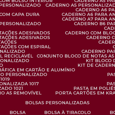
 COM BOLSO INTERIOR
CADERNO A5 P
 PERSONALIZADO
CADERNO A5 PERSONALIZAD
CADERNO A6 P
 COM CAPA DURA
CADERNO A6 PARA A
CADERNO A7 PARA A
 PERSONALIZADO
CADERNO B6 P
CA
TAÇÕES ADESIVADOS
CADERNO COM BLO
TAÇÕES ADESIVADOS
CADERNO 
TAÇÕES
CADE
TAÇÕES COM ESPIRAL
ONALIZADO
CADERNO PA
L RECICLAVÉL
CONJUNTO BLOCO DE NOTAS A5 
RSONALIZADO
KIT BLOC
DO
KIT DE CADER
RÁFICA EM CARTÃO E ALUMÍNIO
TÃO PERSONALIZADO
P
1019
SONALIZADA 1017
PA
ZADO 1021
PASTA EM POLI
NO A5 REMOVÍVEL
PORTA CARTÕES EM KR
BOLSAS PERSONALIZADAS
BOLSA
BOLSA À TIRACOLO