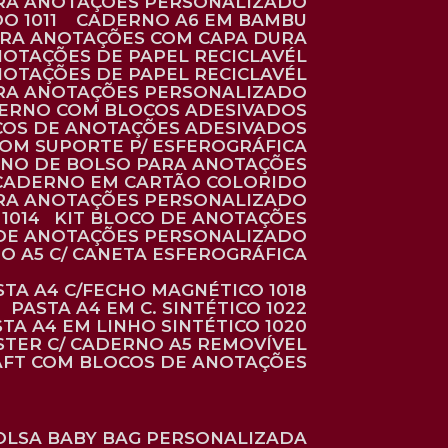
ARA ANOTAÇÕES PERSONALIZADO
O 1011
CADERNO A6 EM BAMBU
ARA ANOTAÇÕES COM CAPA DURA
NOTAÇÕES DE PAPEL RECICLAVÉL
NOTAÇÕES DE PAPEL RECICLAVÉL
ARA ANOTAÇÕES PERSONALIZADO
DERNO COM BLOCOS ADESIVADOS
COS DE ANOTAÇÕES ADESIVADOS
COM SUPORTE P/ ESFEROGRÁFICA
RNO DE BOLSO PARA ANOTAÇÕES
CADERNO EM CARTÃO COLORIDO
RA ANOTAÇÕES PERSONALIZADO
1014
KIT BLOCO DE ANOTAÇÕES
O DE ANOTAÇÕES PERSONALIZADO
NO A5 C/ CANETA ESFEROGRÁFICA
ASTA A4 C/FECHO MAGNÉTICO 1018
PASTA A4 EM C. SINTÉTICO 1022
STA A4 EM LINHO SINTÉTICO 1020
ÉSTER C/ CADERNO A5 REMOVÍVEL
AFT COM BLOCOS DE ANOTAÇÕES
BOLSA BABY BAG PERSONALIZADA