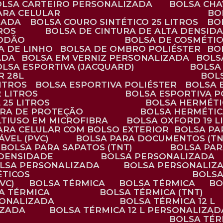
BOLSA CARTEIRO PERSONALIZADA
BOLSA CH
ARA CELULAR
B
ZADA
BOLSA COURO SINTÉTICO 25 LITROS
B
TROS
BOLSA DE CINTURA DE ALTA DENSID
GODÃO
BOLSA DE COSMÉTI
SA DE LINHO
BOLSA DE OMBRO POLIÉSTER
B
ADA
BOLSA EM VERNIZ PERSONALIZADA
BOL
BOLSA ESPORTIVA (JACQUARD)
BOLSA
R 28L
BOL
ITROS
BOLSA ESPORTIVA POLIÉSTER
BOLSA
2 LITROS
BOLSA ESPORTIVA P
 25 LITROS
BOLSA HERMÉTI
ARA DE PROTEÇÃO
BOLSA HERMÉTI
LTIUSO EM MICROFIBRA
BOLSA OXFORD 19 L
PARA CELULAR COM BOLSO EXTERIOR
BOLSA P
ÁVEL (PVC)
BOLSA PARA DOCUMENTOS (TN
BOLSA PARA SAPATOS (TNT)
BOLSA PA
 DENSIDADE
BOLSA PERSONALIZADA
OLSA PERSONALIZADA
BOLSA PERSONALIZ
ÉTICOS
BOLS
VC)
BOLSA TÉRMICA
BOLSA TÉRMICA
B
SA TÉRMICA
BOLSA TÉRMICA (TNT)
RSONALIZADA
BOLSA TÉRMICA 12 L
IZADA
BOLSA TÉRMICA 12 L PERSONALIZAD
BOLSA TÉ