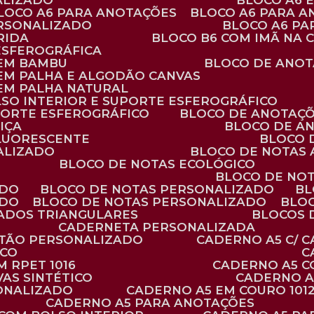
ALIZADO
BLOCO A6
BLOCO A6 PARA ANOTAÇÕES
BLOCO A6 PARA 
ERSONALIZADO
BLOCO A6 P
RIDA
BLOCO B6 COM IMÃ NA
ESFEROGRÁFICA
 EM BAMBU
BLOCO DE ANOT
 EM PALHA E ALGODÃO CANVAS
 EM PALHA NATURAL
LSO INTERIOR E SUPORTE ESFEROGRÁFICO
PORTE ESFEROGRÁFICO
BLOCO DE ANOTAÇ
IÇA
BLOCO DE A
FLUORESCENTE
BLOCO
ALIZADO
BLOCO DE NOTAS
BLOCO DE NOTAS ECOLÓGICO
BLOCO DE NO
ADO
BLOCO DE NOTAS PERSONALIZADO
B
ADO
BLOCO DE NOTAS PERSONALIZADO
BLO
VADOS TRIANGULARES
BLOCOS
CADERNETA PERSONALIZADA
RTÃO PERSONALIZADO
CADERNO A5 C/ 
ICO
 RPET 1016
CADERNO A5 
AS SINTÉTICO
CADERNO 
SONALIZADO
CADERNO A5 EM COURO 101
CADERNO A5 PARA ANOTAÇÕES