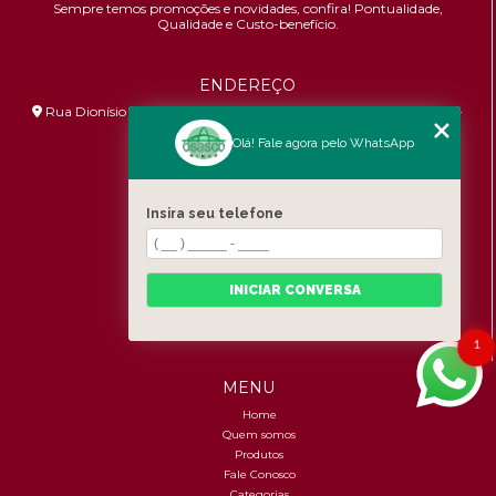
Sempre temos promoções e novidades,
confira!
Pontualidade,
Qualidade e Custo-benefício.
ENDEREÇO
Rua Dionísio Bizarro, 233 - Umuarama - São Paulo - SP - 06036-
060
Olá! Fale agora pelo WhatsApp
HORÁRIO DE ATENDIMENTO
Segunda à Sexta: 8:30h às 17:00h
Insira seu telefone
CONTATOS
(11) 96456-9619
INICIAR CONVERSA
contato@osascobrindes.com.br
CNPJ:
26.434.153/0001-30
1
MENU
Home
Quem somos
Produtos
Fale Conosco
Categorias