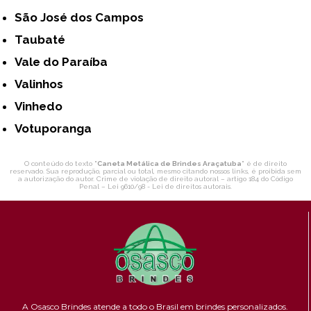
São José dos Campos
Taubaté
Vale do Paraíba
Valinhos
Vinhedo
Votuporanga
O conteúdo do texto "
Caneta Metálica de Brindes Araçatuba
" é de direito
reservado. Sua reprodução, parcial ou total, mesmo citando nossos links, é proibida sem
a autorização do autor. Crime de violação de direito autoral – artigo 184 do Código
Penal –
Lei 9610/98 - Lei de direitos autorais
.
A Osasco Brindes atende a todo o Brasil em brindes personalizados.