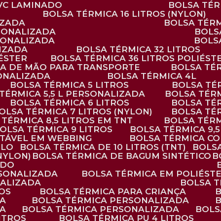
PVC LAMINADO
BOLSA TÉ
BOLSA TÉRMICA 16 LITROS (NYLON)
IZADA
BOLSA TÉR
RSONALIZADA
BOL
RSONALIZADA
BOL
LIZADA
BOLSA TÉRMICA 32 LITROS
IÉSTER
BOLSA TÉRMICA 36 LITROS POLIÉST
ALÇA DE MÃO PARA TRANSPORTE
BOLSA TÉ
SONALIZADA
BOLSA TÉRMICA 4L
BOLSA TÉRMICA 5 LITROS
BOLSA T
 TÉRMICA 5,5 L PERSONALIZADA
BOLSA TÉR
BOLSA TÉRMICA 6 LITROS
BOLSA TÉ
BOLSA TÉRMICA 7 LITROS (NYLON)
BOLSA TÉ
A TÉRMICA 8,5 LITROS EM TNT
BOLSA TÉR
BOLSA TÉRMICA 9 LITROS
BOLSA TÉRMICA 9,
STÁVEL EM WEBBING
BOLSA TÉRMICA C
PLO
BOLSA TÉRMICA DE 10 LITROS (TNT)
BOLS
(NYLON)
BOLSA TÉRMICA DE BAGUM SINTÉTICO
ADO
RSONALIZADA
BOLSA TÉRMICA EM POLIÉST
NALIZADA
BOLSA 
ROS
BOLSA TÉRMICA PARA CRIANÇA
DA
BOLSA TÉRMICA PERSONALIZADA
DA
BOLSA TÉRMICA PERSONALIZADA
BOL
LITROS
BOLSA TÉRMICA PU 4 LITROS