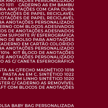
ARA ANOTAÇÕES PERSONALIZADO
O 1011
CADERNO A6 EM BAMBU
ARA ANOTAÇÕES COM CAPA DURA
NOTAÇÕES DE PAPEL RECICLAVÉL
NOTAÇÕES DE PAPEL RECICLAVÉL
ARA ANOTAÇÕES PERSONALIZADO
DERNO COM BLOCOS ADESIVADOS
COS DE ANOTAÇÕES ADESIVADOS
COM SUPORTE P/ ESFEROGRÁFICA
RNO DE BOLSO PARA ANOTAÇÕES
CADERNO EM CARTÃO COLORIDO
RA ANOTAÇÕES PERSONALIZADO
1014
KIT BLOCO DE ANOTAÇÕES
O DE ANOTAÇÕES PERSONALIZADO
NO A5 C/ CANETA ESFEROGRÁFICA
ASTA A4 C/FECHO MAGNÉTICO 1018
PASTA A4 EM C. SINTÉTICO 1022
STA A4 EM LINHO SINTÉTICO 1020
ÉSTER C/ CADERNO A5 REMOVÍVEL
AFT COM BLOCOS DE ANOTAÇÕES
BOLSA BABY BAG PERSONALIZADA