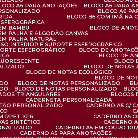
ALIZADO
BLOCO A6
BLOCO A6 PARA ANOTAÇÕES
BLOCO A6 PARA 
ERSONALIZADO
BLOCO A6 P
RIDA
BLOCO B6 COM IMÃ NA
ESFEROGRÁFICA
 EM BAMBU
BLOCO DE ANOT
 EM PALHA E ALGODÃO CANVAS
 EM PALHA NATURAL
LSO INTERIOR E SUPORTE ESFEROGRÁFICO
PORTE ESFEROGRÁFICO
BLOCO DE ANOTAÇ
IÇA
BLOCO DE A
FLUORESCENTE
BLOCO
ALIZADO
BLOCO DE NOTAS
BLOCO DE NOTAS ECOLÓGICO
BLOCO DE NO
ADO
BLOCO DE NOTAS PERSONALIZADO
B
ADO
BLOCO DE NOTAS PERSONALIZADO
BLO
VADOS TRIANGULARES
BLOCOS
CADERNETA PERSONALIZADA
RTÃO PERSONALIZADO
CADERNO A5 C/ 
ICO
 RPET 1016
CADERNO A5 
AS SINTÉTICO
CADERNO 
SONALIZADO
CADERNO A5 EM COURO 101
CADERNO A5 PARA ANOTAÇÕES