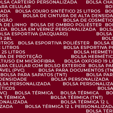
BOLSA CARTEIRO PERSONALIZADA
BOLSA CH
ARA CELULAR
B
ZADA
BOLSA COURO SINTÉTICO 25 LITROS
B
TROS
BOLSA DE CINTURA DE ALTA DENSID
GODÃO
BOLSA DE COSMÉTI
SA DE LINHO
BOLSA DE OMBRO POLIÉSTER
B
ADA
BOLSA EM VERNIZ PERSONALIZADA
BOL
BOLSA ESPORTIVA (JACQUARD)
BOLSA
R 28L
BOL
ITROS
BOLSA ESPORTIVA POLIÉSTER
BOLSA
2 LITROS
BOLSA ESPORTIVA P
 25 LITROS
BOLSA HERMÉTI
ARA DE PROTEÇÃO
BOLSA HERMÉTI
LTIUSO EM MICROFIBRA
BOLSA OXFORD 19 L
PARA CELULAR COM BOLSO EXTERIOR
BOLSA P
ÁVEL (PVC)
BOLSA PARA DOCUMENTOS (TN
BOLSA PARA SAPATOS (TNT)
BOLSA PA
 DENSIDADE
BOLSA PERSONALIZADA
OLSA PERSONALIZADA
BOLSA PERSONALIZ
ÉTICOS
BOLS
VC)
BOLSA TÉRMICA
BOLSA TÉRMICA
B
SA TÉRMICA
BOLSA TÉRMICA (TNT)
RSONALIZADA
BOLSA TÉRMICA 12 L
IZADA
BOLSA TÉRMICA 12 L PERSONALIZAD
BOLSA TÉ