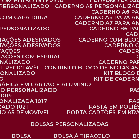
 COM BOLSO INTERIOR
CADERNO A5 P
 PERSONALIZADO
CADERNO A5 PERSONALIZAD
CADERNO A6 P
 COM CAPA DURA
CADERNO A6 PARA A
CADERNO A7 PARA A
 PERSONALIZADO
CADERNO B6 P
CA
TAÇÕES ADESIVADOS
CADERNO COM BLO
TAÇÕES ADESIVADOS
CADERNO 
TAÇÕES
CADE
TAÇÕES COM ESPIRAL
ONALIZADO
CADERNO PA
L RECICLAVÉL
CONJUNTO BLOCO DE NOTAS A5 
RSONALIZADO
KIT BLOC
DO
KIT DE CADER
RÁFICA EM CARTÃO E ALUMÍNIO
TÃO PERSONALIZADO
P
1019
SONALIZADA 1017
PA
ZADO 1021
PASTA EM POLI
NO A5 REMOVÍVEL
PORTA CARTÕES EM KR
BOLSAS PERSONALIZADAS
BOLSA
BOLSA À TIRACOLO