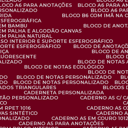
ALIZADO
BLOCO A6
BLOCO A6 PARA ANOTAÇÕES
BLOCO A6 PARA 
ERSONALIZADO
BLOCO A6 P
RIDA
BLOCO B6 COM IMÃ NA
ESFEROGRÁFICA
 EM BAMBU
BLOCO DE ANOT
 EM PALHA E ALGODÃO CANVAS
 EM PALHA NATURAL
LSO INTERIOR E SUPORTE ESFEROGRÁFICO
PORTE ESFEROGRÁFICO
BLOCO DE ANOTAÇ
IÇA
BLOCO DE A
FLUORESCENTE
BLOCO
ALIZADO
BLOCO DE NOTAS
BLOCO DE NOTAS ECOLÓGICO
BLOCO DE NO
ADO
BLOCO DE NOTAS PERSONALIZADO
B
ADO
BLOCO DE NOTAS PERSONALIZADO
BLO
VADOS TRIANGULARES
BLOCOS
CADERNETA PERSONALIZADA
RTÃO PERSONALIZADO
CADERNO A5 C/ 
ICO
 RPET 1016
CADERNO A5 
AS SINTÉTICO
CADERNO 
SONALIZADO
CADERNO A5 EM COURO 101
CADERNO A5 PARA ANOTAÇÕES