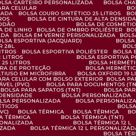
BOLSA CARTEIRO PERSONALIZADA
BOLSA CH
ARA CELULAR
B
ZADA
BOLSA COURO SINTÉTICO 25 LITROS
B
TROS
BOLSA DE CINTURA DE ALTA DENSID
GODÃO
BOLSA DE COSMÉTI
SA DE LINHO
BOLSA DE OMBRO POLIÉSTER
B
ADA
BOLSA EM VERNIZ PERSONALIZADA
BOL
BOLSA ESPORTIVA (JACQUARD)
BOLSA
R 28L
BOL
ITROS
BOLSA ESPORTIVA POLIÉSTER
BOLSA
2 LITROS
BOLSA ESPORTIVA P
 25 LITROS
BOLSA HERMÉTI
ARA DE PROTEÇÃO
BOLSA HERMÉTI
LTIUSO EM MICROFIBRA
BOLSA OXFORD 19 L
PARA CELULAR COM BOLSO EXTERIOR
BOLSA P
ÁVEL (PVC)
BOLSA PARA DOCUMENTOS (TN
BOLSA PARA SAPATOS (TNT)
BOLSA PA
 DENSIDADE
BOLSA PERSONALIZADA
OLSA PERSONALIZADA
BOLSA PERSONALIZ
ÉTICOS
BOLS
VC)
BOLSA TÉRMICA
BOLSA TÉRMICA
B
SA TÉRMICA
BOLSA TÉRMICA (TNT)
RSONALIZADA
BOLSA TÉRMICA 12 L
IZADA
BOLSA TÉRMICA 12 L PERSONALIZAD
BOLSA TÉ