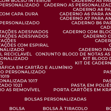
 COM BOLSO INTERIOR
CADERNO A5 P
 PERSONALIZADO
CADERNO A5 PERSONALIZAD
CADERNO A6 P
 COM CAPA DURA
CADERNO A6 PARA A
CADERNO A7 PARA A
 PERSONALIZADO
CADERNO B6 P
CA
TAÇÕES ADESIVADOS
CADERNO COM BLO
TAÇÕES ADESIVADOS
CADERNO 
TAÇÕES
CADE
TAÇÕES COM ESPIRAL
ONALIZADO
CADERNO PA
L RECICLAVÉL
CONJUNTO BLOCO DE NOTAS A5 
RSONALIZADO
KIT BLOC
DO
KIT DE CADER
RÁFICA EM CARTÃO E ALUMÍNIO
TÃO PERSONALIZADO
P
1019
SONALIZADA 1017
PA
ZADO 1021
PASTA EM POLI
NO A5 REMOVÍVEL
PORTA CARTÕES EM KR
BOLSAS PERSONALIZADAS
BOLSA
BOLSA À TIRACOLO