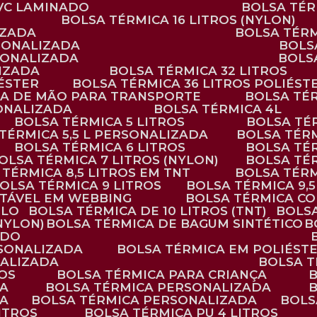
PVC LAMINADO
BOLSA TÉ
BOLSA TÉRMICA 16 LITROS (NYLON)
IZADA
BOLSA TÉR
RSONALIZADA
BOL
RSONALIZADA
BOL
LIZADA
BOLSA TÉRMICA 32 LITROS
IÉSTER
BOLSA TÉRMICA 36 LITROS POLIÉST
ALÇA DE MÃO PARA TRANSPORTE
BOLSA TÉ
SONALIZADA
BOLSA TÉRMICA 4L
BOLSA TÉRMICA 5 LITROS
BOLSA T
 TÉRMICA 5,5 L PERSONALIZADA
BOLSA TÉR
BOLSA TÉRMICA 6 LITROS
BOLSA TÉ
BOLSA TÉRMICA 7 LITROS (NYLON)
BOLSA TÉ
A TÉRMICA 8,5 LITROS EM TNT
BOLSA TÉR
BOLSA TÉRMICA 9 LITROS
BOLSA TÉRMICA 9,
STÁVEL EM WEBBING
BOLSA TÉRMICA C
PLO
BOLSA TÉRMICA DE 10 LITROS (TNT)
BOLS
(NYLON)
BOLSA TÉRMICA DE BAGUM SINTÉTICO
ADO
RSONALIZADA
BOLSA TÉRMICA EM POLIÉST
NALIZADA
BOLSA 
ROS
BOLSA TÉRMICA PARA CRIANÇA
DA
BOLSA TÉRMICA PERSONALIZADA
DA
BOLSA TÉRMICA PERSONALIZADA
BOL
LITROS
BOLSA TÉRMICA PU 4 LITROS