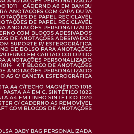
ARA ANOTAÇÕES PERSONALIZADO
O 1011
CADERNO A6 EM BAMBU
ARA ANOTAÇÕES COM CAPA DURA
NOTAÇÕES DE PAPEL RECICLAVÉL
NOTAÇÕES DE PAPEL RECICLAVÉL
ARA ANOTAÇÕES PERSONALIZADO
DERNO COM BLOCOS ADESIVADOS
COS DE ANOTAÇÕES ADESIVADOS
COM SUPORTE P/ ESFEROGRÁFICA
RNO DE BOLSO PARA ANOTAÇÕES
CADERNO EM CARTÃO COLORIDO
RA ANOTAÇÕES PERSONALIZADO
1014
KIT BLOCO DE ANOTAÇÕES
O DE ANOTAÇÕES PERSONALIZADO
NO A5 C/ CANETA ESFEROGRÁFICA
ASTA A4 C/FECHO MAGNÉTICO 1018
PASTA A4 EM C. SINTÉTICO 1022
STA A4 EM LINHO SINTÉTICO 1020
ÉSTER C/ CADERNO A5 REMOVÍVEL
AFT COM BLOCOS DE ANOTAÇÕES
BOLSA BABY BAG PERSONALIZADA