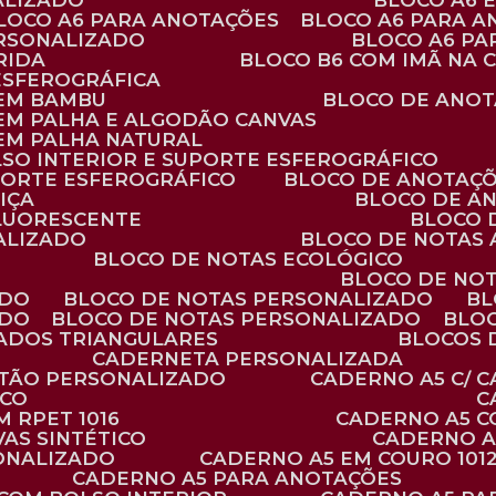
ALIZADO
BLOCO A6
BLOCO A6 PARA ANOTAÇÕES
BLOCO A6 PARA 
ERSONALIZADO
BLOCO A6 P
RIDA
BLOCO B6 COM IMÃ NA
ESFEROGRÁFICA
 EM BAMBU
BLOCO DE ANOT
 EM PALHA E ALGODÃO CANVAS
 EM PALHA NATURAL
LSO INTERIOR E SUPORTE ESFEROGRÁFICO
PORTE ESFEROGRÁFICO
BLOCO DE ANOTAÇ
IÇA
BLOCO DE A
FLUORESCENTE
BLOCO
ALIZADO
BLOCO DE NOTAS
BLOCO DE NOTAS ECOLÓGICO
BLOCO DE NO
ADO
BLOCO DE NOTAS PERSONALIZADO
B
ADO
BLOCO DE NOTAS PERSONALIZADO
BLO
VADOS TRIANGULARES
BLOCOS
CADERNETA PERSONALIZADA
RTÃO PERSONALIZADO
CADERNO A5 C/ 
ICO
 RPET 1016
CADERNO A5 
AS SINTÉTICO
CADERNO 
SONALIZADO
CADERNO A5 EM COURO 101
CADERNO A5 PARA ANOTAÇÕES