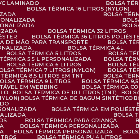
PVC LAMINADO
BOLSA TÉ
BOLSA TÉRMICA 16 LITROS (NYLON)
IZADA
BOLSA TÉR
RSONALIZADA
BOL
RSONALIZADA
BOL
LIZADA
BOLSA TÉRMICA 32 LITROS
IÉSTER
BOLSA TÉRMICA 36 LITROS POLIÉST
ALÇA DE MÃO PARA TRANSPORTE
BOLSA TÉ
SONALIZADA
BOLSA TÉRMICA 4L
BOLSA TÉRMICA 5 LITROS
BOLSA T
 TÉRMICA 5,5 L PERSONALIZADA
BOLSA TÉR
BOLSA TÉRMICA 6 LITROS
BOLSA TÉ
BOLSA TÉRMICA 7 LITROS (NYLON)
BOLSA TÉ
A TÉRMICA 8,5 LITROS EM TNT
BOLSA TÉR
BOLSA TÉRMICA 9 LITROS
BOLSA TÉRMICA 9,
STÁVEL EM WEBBING
BOLSA TÉRMICA C
PLO
BOLSA TÉRMICA DE 10 LITROS (TNT)
BOLS
(NYLON)
BOLSA TÉRMICA DE BAGUM SINTÉTICO
ADO
RSONALIZADA
BOLSA TÉRMICA EM POLIÉST
NALIZADA
BOLSA 
ROS
BOLSA TÉRMICA PARA CRIANÇA
DA
BOLSA TÉRMICA PERSONALIZADA
DA
BOLSA TÉRMICA PERSONALIZADA
BOL
LITROS
BOLSA TÉRMICA PU 4 LITROS