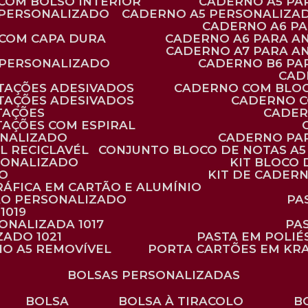
 COM BOLSO INTERIOR
CADERNO A5 P
 PERSONALIZADO
CADERNO A5 PERSONALIZAD
CADERNO A6 P
 COM CAPA DURA
CADERNO A6 PARA A
CADERNO A7 PARA A
 PERSONALIZADO
CADERNO B6 P
CA
TAÇÕES ADESIVADOS
CADERNO COM BLO
TAÇÕES ADESIVADOS
CADERNO 
TAÇÕES
CADE
TAÇÕES COM ESPIRAL
ONALIZADO
CADERNO PA
L RECICLAVÉL
CONJUNTO BLOCO DE NOTAS A5 
RSONALIZADO
KIT BLOC
DO
KIT DE CADER
RÁFICA EM CARTÃO E ALUMÍNIO
TÃO PERSONALIZADO
P
1019
SONALIZADA 1017
PA
ZADO 1021
PASTA EM POLI
NO A5 REMOVÍVEL
PORTA CARTÕES EM KR
BOLSAS PERSONALIZADAS
BOLSA
BOLSA À TIRACOLO