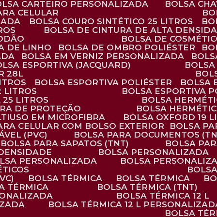
BOLSA CARTEIRO PERSONALIZADA
BOLSA CH
ARA CELULAR
B
ZADA
BOLSA COURO SINTÉTICO 25 LITROS
B
TROS
BOLSA DE CINTURA DE ALTA DENSID
GODÃO
BOLSA DE COSMÉTI
SA DE LINHO
BOLSA DE OMBRO POLIÉSTER
B
ADA
BOLSA EM VERNIZ PERSONALIZADA
BOL
BOLSA ESPORTIVA (JACQUARD)
BOLSA
R 28L
BOL
ITROS
BOLSA ESPORTIVA POLIÉSTER
BOLSA
2 LITROS
BOLSA ESPORTIVA P
 25 LITROS
BOLSA HERMÉTI
ARA DE PROTEÇÃO
BOLSA HERMÉTI
LTIUSO EM MICROFIBRA
BOLSA OXFORD 19 L
PARA CELULAR COM BOLSO EXTERIOR
BOLSA P
ÁVEL (PVC)
BOLSA PARA DOCUMENTOS (TN
BOLSA PARA SAPATOS (TNT)
BOLSA PA
 DENSIDADE
BOLSA PERSONALIZADA
OLSA PERSONALIZADA
BOLSA PERSONALIZ
ÉTICOS
BOLS
VC)
BOLSA TÉRMICA
BOLSA TÉRMICA
B
SA TÉRMICA
BOLSA TÉRMICA (TNT)
RSONALIZADA
BOLSA TÉRMICA 12 L
IZADA
BOLSA TÉRMICA 12 L PERSONALIZAD
BOLSA TÉ