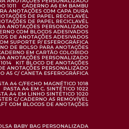
ARA ANOTAÇÕES PERSONALIZADO
O 1011
CADERNO A6 EM BAMBU
ARA ANOTAÇÕES COM CAPA DURA
NOTAÇÕES DE PAPEL RECICLAVÉL
NOTAÇÕES DE PAPEL RECICLAVÉL
ARA ANOTAÇÕES PERSONALIZADO
DERNO COM BLOCOS ADESIVADOS
COS DE ANOTAÇÕES ADESIVADOS
COM SUPORTE P/ ESFEROGRÁFICA
RNO DE BOLSO PARA ANOTAÇÕES
CADERNO EM CARTÃO COLORIDO
RA ANOTAÇÕES PERSONALIZADO
1014
KIT BLOCO DE ANOTAÇÕES
O DE ANOTAÇÕES PERSONALIZADO
NO A5 C/ CANETA ESFEROGRÁFICA
ASTA A4 C/FECHO MAGNÉTICO 1018
PASTA A4 EM C. SINTÉTICO 1022
STA A4 EM LINHO SINTÉTICO 1020
ÉSTER C/ CADERNO A5 REMOVÍVEL
AFT COM BLOCOS DE ANOTAÇÕES
BOLSA BABY BAG PERSONALIZADA