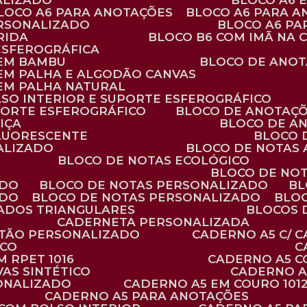
ALIZADO
BLOCO A6
BLOCO A6 PARA ANOTAÇÕES
BLOCO A6 PARA 
ERSONALIZADO
BLOCO A6 P
RIDA
BLOCO B6 COM IMÃ NA
ESFEROGRÁFICA
 EM BAMBU
BLOCO DE ANOT
 EM PALHA E ALGODÃO CANVAS
 EM PALHA NATURAL
LSO INTERIOR E SUPORTE ESFEROGRÁFICO
PORTE ESFEROGRÁFICO
BLOCO DE ANOTAÇ
IÇA
BLOCO DE A
FLUORESCENTE
BLOCO
ALIZADO
BLOCO DE NOTAS
BLOCO DE NOTAS ECOLÓGICO
BLOCO DE NO
ADO
BLOCO DE NOTAS PERSONALIZADO
B
ADO
BLOCO DE NOTAS PERSONALIZADO
BLO
VADOS TRIANGULARES
BLOCOS
CADERNETA PERSONALIZADA
RTÃO PERSONALIZADO
CADERNO A5 C/ 
ICO
 RPET 1016
CADERNO A5 
AS SINTÉTICO
CADERNO 
SONALIZADO
CADERNO A5 EM COURO 101
CADERNO A5 PARA ANOTAÇÕES