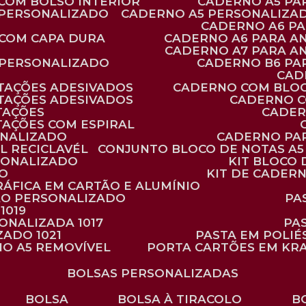
 COM BOLSO INTERIOR
CADERNO A5 P
 PERSONALIZADO
CADERNO A5 PERSONALIZAD
CADERNO A6 P
 COM CAPA DURA
CADERNO A6 PARA A
CADERNO A7 PARA A
 PERSONALIZADO
CADERNO B6 P
CA
TAÇÕES ADESIVADOS
CADERNO COM BLO
TAÇÕES ADESIVADOS
CADERNO 
TAÇÕES
CADE
TAÇÕES COM ESPIRAL
ONALIZADO
CADERNO PA
L RECICLAVÉL
CONJUNTO BLOCO DE NOTAS A5 
RSONALIZADO
KIT BLOC
DO
KIT DE CADER
RÁFICA EM CARTÃO E ALUMÍNIO
TÃO PERSONALIZADO
P
1019
SONALIZADA 1017
PA
ZADO 1021
PASTA EM POLI
NO A5 REMOVÍVEL
PORTA CARTÕES EM KR
BOLSAS PERSONALIZADAS
BOLSA
BOLSA À TIRACOLO