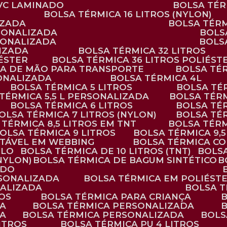
PVC LAMINADO
BOLSA TÉ
BOLSA TÉRMICA 16 LITROS (NYLON)
IZADA
BOLSA TÉR
RSONALIZADA
BOL
RSONALIZADA
BOL
LIZADA
BOLSA TÉRMICA 32 LITROS
IÉSTER
BOLSA TÉRMICA 36 LITROS POLIÉST
ALÇA DE MÃO PARA TRANSPORTE
BOLSA TÉ
SONALIZADA
BOLSA TÉRMICA 4L
BOLSA TÉRMICA 5 LITROS
BOLSA T
 TÉRMICA 5,5 L PERSONALIZADA
BOLSA TÉR
BOLSA TÉRMICA 6 LITROS
BOLSA TÉ
BOLSA TÉRMICA 7 LITROS (NYLON)
BOLSA TÉ
A TÉRMICA 8,5 LITROS EM TNT
BOLSA TÉR
BOLSA TÉRMICA 9 LITROS
BOLSA TÉRMICA 9,
STÁVEL EM WEBBING
BOLSA TÉRMICA C
PLO
BOLSA TÉRMICA DE 10 LITROS (TNT)
BOLS
(NYLON)
BOLSA TÉRMICA DE BAGUM SINTÉTICO
ADO
RSONALIZADA
BOLSA TÉRMICA EM POLIÉST
NALIZADA
BOLSA 
ROS
BOLSA TÉRMICA PARA CRIANÇA
DA
BOLSA TÉRMICA PERSONALIZADA
DA
BOLSA TÉRMICA PERSONALIZADA
BOL
LITROS
BOLSA TÉRMICA PU 4 LITROS