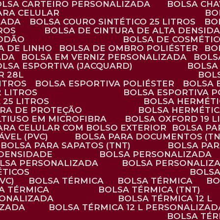
BOLSA CARTEIRO PERSONALIZADA
BOLSA CH
ARA CELULAR
B
ZADA
BOLSA COURO SINTÉTICO 25 LITROS
B
TROS
BOLSA DE CINTURA DE ALTA DENSID
GODÃO
BOLSA DE COSMÉTI
SA DE LINHO
BOLSA DE OMBRO POLIÉSTER
B
ADA
BOLSA EM VERNIZ PERSONALIZADA
BOL
BOLSA ESPORTIVA (JACQUARD)
BOLSA
R 28L
BOL
ITROS
BOLSA ESPORTIVA POLIÉSTER
BOLSA
2 LITROS
BOLSA ESPORTIVA P
 25 LITROS
BOLSA HERMÉTI
ARA DE PROTEÇÃO
BOLSA HERMÉTI
LTIUSO EM MICROFIBRA
BOLSA OXFORD 19 L
PARA CELULAR COM BOLSO EXTERIOR
BOLSA P
ÁVEL (PVC)
BOLSA PARA DOCUMENTOS (TN
BOLSA PARA SAPATOS (TNT)
BOLSA PA
 DENSIDADE
BOLSA PERSONALIZADA
OLSA PERSONALIZADA
BOLSA PERSONALIZ
ÉTICOS
BOLS
VC)
BOLSA TÉRMICA
BOLSA TÉRMICA
B
SA TÉRMICA
BOLSA TÉRMICA (TNT)
RSONALIZADA
BOLSA TÉRMICA 12 L
IZADA
BOLSA TÉRMICA 12 L PERSONALIZAD
BOLSA TÉ