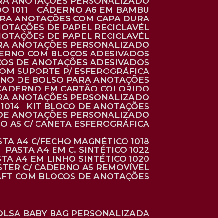
ARA ANOTAÇÕES PERSONALIZADO
O 1011
CADERNO A6 EM BAMBU
ARA ANOTAÇÕES COM CAPA DURA
NOTAÇÕES DE PAPEL RECICLAVÉL
NOTAÇÕES DE PAPEL RECICLAVÉL
ARA ANOTAÇÕES PERSONALIZADO
DERNO COM BLOCOS ADESIVADOS
COS DE ANOTAÇÕES ADESIVADOS
COM SUPORTE P/ ESFEROGRÁFICA
RNO DE BOLSO PARA ANOTAÇÕES
CADERNO EM CARTÃO COLORIDO
RA ANOTAÇÕES PERSONALIZADO
1014
KIT BLOCO DE ANOTAÇÕES
O DE ANOTAÇÕES PERSONALIZADO
NO A5 C/ CANETA ESFEROGRÁFICA
ASTA A4 C/FECHO MAGNÉTICO 1018
PASTA A4 EM C. SINTÉTICO 1022
STA A4 EM LINHO SINTÉTICO 1020
ÉSTER C/ CADERNO A5 REMOVÍVEL
AFT COM BLOCOS DE ANOTAÇÕES
BOLSA BABY BAG PERSONALIZADA