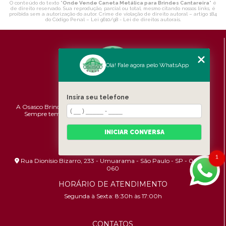
O conteúdo do texto "
Onde Vende Caneta Metálica para Brindes Cantareira
" é
de direito reservado. Sua reprodução, parcial ou total, mesmo citando nossos links, é
proibida sem a autorização do autor. Crime de violação de direito autoral – artigo 184
do Código Penal –
Lei 9610/98 - Lei de direitos autorais
.
Olá! Fale agora pelo WhatsApp
Insira seu telefone
A Osasco Brindes atende a todo o Brasil em brindes personalizados.
Sempre temos promoções e novidades,
confira!
Pontualidade,
Qualidade e Custo-benefício.
INICIAR CONVERSA
ENDEREÇO
1
Rua Dionísio Bizarro, 233 - Umuarama - São Paulo - SP - 06036-
060
HORÁRIO DE ATENDIMENTO
Segunda à Sexta: 8:30h às 17:00h
CONTATOS