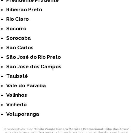
Presidente Prudente
Ribeirão Preto
Rio Claro
Socorro
Sorocaba
São Carlos
São José do Rio Preto
São José dos Campos
Taubaté
Vale do Paraíba
Valinhos
Vinhedo
Votuporanga
O conteúdo do texto "
Onde Vende Caneta Metálica Promocional Embu das Artes
"
é de direito reservado. Sua reprodução, parcial ou total, mesmo citando nossos links, é