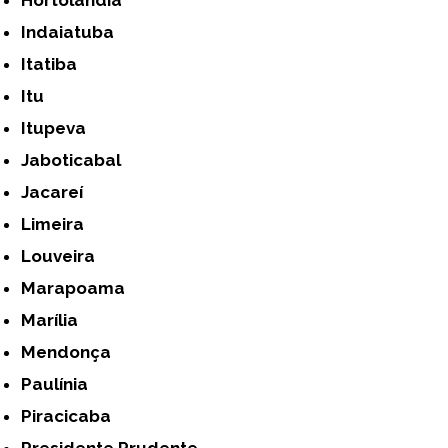
Hortolândia
Indaiatuba
Itatiba
Itu
Itupeva
Jaboticabal
Jacareí
Limeira
Louveira
Marapoama
Marília
Mendonça
Paulínia
Piracicaba