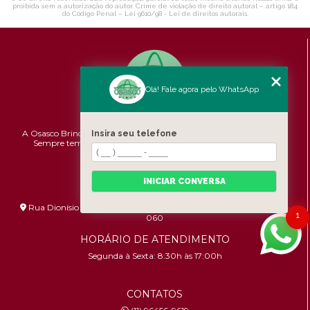
proibida sem a autorização do autor. Crime de violação de direito autoral – artigo 184
do Código Penal –
Lei 9610/98 - Lei de direitos autorais
.
Olá! Fale agora pelo WhatsApp
A Osasco Brindes atende a todo o Brasil em brindes personalizados.
Insira seu telefone
Sempre temos promoções e novidades,
confira!
Pontualidade,
Qualidade e Custo-benefício.
INICIAR CONVERSA
ENDEREÇO
Rua Dionísio Bizarro, 233 - Umuarama - São Paulo - SP - 06036-
1
060
HORÁRIO DE ATENDIMENTO
Segunda à Sexta: 8:30h às 17:00h
CONTATOS