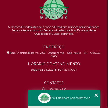
A Osasco Brindes atende a todo o Brasil em brindes personalizados.
Sempre temos promoções e novidades,
confira!
Pontualidade,
Qualidade e Custo-benefício.
ENDEREÇO
Rua Dionísio Bizarro, 233 - Umuarama - São Paulo - SP - 06036-
060
HORÁRIO DE ATENDIMENTO
Segunda à Sexta: 8:30h às 17:00h
CONTATOS
(11) 96456-9619
contato@osascobrindes.com.br
Olá! Fale agora pelo WhatsApp
CNPJ:
26.434.153/0001-30