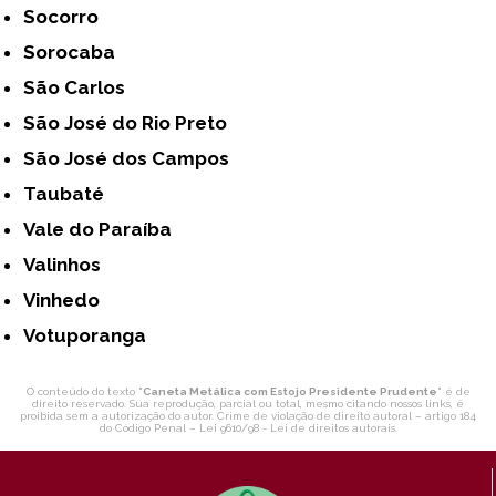
Socorro
Sorocaba
São Carlos
São José do Rio Preto
São José dos Campos
Taubaté
Vale do Paraíba
Valinhos
Vinhedo
Votuporanga
O conteúdo do texto "
Caneta Metálica com Estojo Presidente Prudente
" é de
direito reservado. Sua reprodução, parcial ou total, mesmo citando nossos links, é
proibida sem a autorização do autor. Crime de violação de direito autoral – artigo 184
do Código Penal –
Lei 9610/98 - Lei de direitos autorais
.