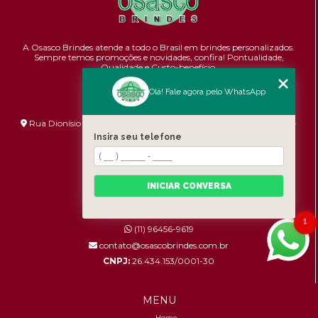
A Osasco Brindes atende a todo o Brasil em brindes personalizados.
Sempre temos promoções e novidades,
confira!
Pontualidade,
Qualidade e Custo-benefício.
Olá! Fale agora pelo WhatsApp
ENDEREÇO
Rua Dionísio Bizarro, 233 - Umuarama - São Paulo - SP - 06036-
060
Insira seu telefone
HORÁRIO DE ATENDIMENTO
Segunda à Sexta: 8:30h às 17:00h
INICIAR CONVERSA
CONTATOS
1
(11) 96456-9619
contato@osascobrindes.com.br
CNPJ:
26.434.153/0001-30
MENU
Home