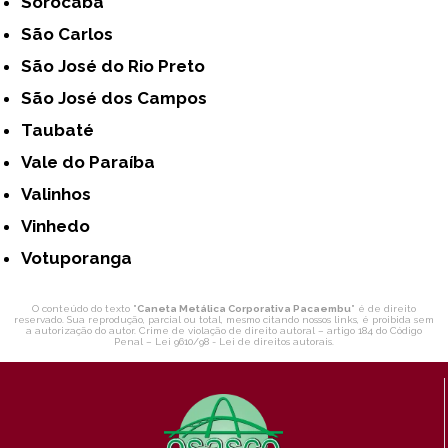
Sorocaba
São Carlos
São José do Rio Preto
São José dos Campos
Taubaté
Vale do Paraíba
Valinhos
Vinhedo
Votuporanga
O conteúdo do texto "
Caneta Metálica Corporativa Pacaembu
" é de direito
reservado. Sua reprodução, parcial ou total, mesmo citando nossos links, é proibida sem
a autorização do autor. Crime de violação de direito autoral – artigo 184 do Código
Penal –
Lei 9610/98 - Lei de direitos autorais
.