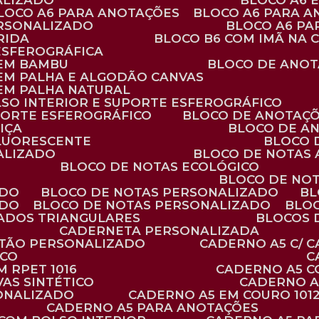
ALIZADO
BLOCO A6
BLOCO A6 PARA ANOTAÇÕES
BLOCO A6 PARA 
ERSONALIZADO
BLOCO A6 P
RIDA
BLOCO B6 COM IMÃ NA
ESFEROGRÁFICA
 EM BAMBU
BLOCO DE ANOT
 EM PALHA E ALGODÃO CANVAS
 EM PALHA NATURAL
LSO INTERIOR E SUPORTE ESFEROGRÁFICO
PORTE ESFEROGRÁFICO
BLOCO DE ANOTAÇ
IÇA
BLOCO DE A
FLUORESCENTE
BLOCO
ALIZADO
BLOCO DE NOTAS
BLOCO DE NOTAS ECOLÓGICO
BLOCO DE NO
ADO
BLOCO DE NOTAS PERSONALIZADO
B
ADO
BLOCO DE NOTAS PERSONALIZADO
BLO
VADOS TRIANGULARES
BLOCOS
CADERNETA PERSONALIZADA
RTÃO PERSONALIZADO
CADERNO A5 C/ 
ICO
 RPET 1016
CADERNO A5 
AS SINTÉTICO
CADERNO 
SONALIZADO
CADERNO A5 EM COURO 101
CADERNO A5 PARA ANOTAÇÕES