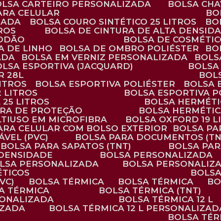
BOLSA CARTEIRO PERSONALIZADA
BOLSA CH
ARA CELULAR
B
ZADA
BOLSA COURO SINTÉTICO 25 LITROS
B
TROS
BOLSA DE CINTURA DE ALTA DENSID
GODÃO
BOLSA DE COSMÉTI
SA DE LINHO
BOLSA DE OMBRO POLIÉSTER
B
ADA
BOLSA EM VERNIZ PERSONALIZADA
BOL
BOLSA ESPORTIVA (JACQUARD)
BOLSA
R 28L
BOL
ITROS
BOLSA ESPORTIVA POLIÉSTER
BOLSA
2 LITROS
BOLSA ESPORTIVA P
 25 LITROS
BOLSA HERMÉTI
ARA DE PROTEÇÃO
BOLSA HERMÉTI
LTIUSO EM MICROFIBRA
BOLSA OXFORD 19 L
PARA CELULAR COM BOLSO EXTERIOR
BOLSA P
ÁVEL (PVC)
BOLSA PARA DOCUMENTOS (TN
BOLSA PARA SAPATOS (TNT)
BOLSA PA
 DENSIDADE
BOLSA PERSONALIZADA
OLSA PERSONALIZADA
BOLSA PERSONALIZ
ÉTICOS
BOLS
VC)
BOLSA TÉRMICA
BOLSA TÉRMICA
B
SA TÉRMICA
BOLSA TÉRMICA (TNT)
RSONALIZADA
BOLSA TÉRMICA 12 L
IZADA
BOLSA TÉRMICA 12 L PERSONALIZAD
BOLSA TÉ