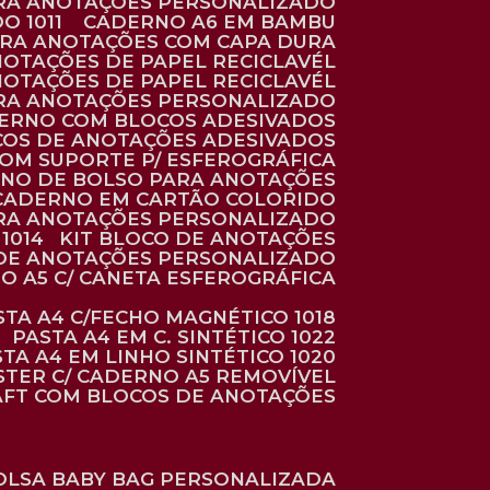
ARA ANOTAÇÕES PERSONALIZADO
O 1011
CADERNO A6 EM BAMBU
ARA ANOTAÇÕES COM CAPA DURA
NOTAÇÕES DE PAPEL RECICLAVÉL
NOTAÇÕES DE PAPEL RECICLAVÉL
ARA ANOTAÇÕES PERSONALIZADO
DERNO COM BLOCOS ADESIVADOS
COS DE ANOTAÇÕES ADESIVADOS
COM SUPORTE P/ ESFEROGRÁFICA
RNO DE BOLSO PARA ANOTAÇÕES
CADERNO EM CARTÃO COLORIDO
RA ANOTAÇÕES PERSONALIZADO
1014
KIT BLOCO DE ANOTAÇÕES
O DE ANOTAÇÕES PERSONALIZADO
NO A5 C/ CANETA ESFEROGRÁFICA
ASTA A4 C/FECHO MAGNÉTICO 1018
PASTA A4 EM C. SINTÉTICO 1022
STA A4 EM LINHO SINTÉTICO 1020
ÉSTER C/ CADERNO A5 REMOVÍVEL
AFT COM BLOCOS DE ANOTAÇÕES
BOLSA BABY BAG PERSONALIZADA