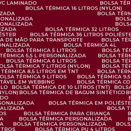
PVC LAMINADO
BOLSA TÉ
BOLSA TÉRMICA 16 LITROS (NYLON)
IZADA
BOLSA TÉR
RSONALIZADA
BOL
RSONALIZADA
BOL
LIZADA
BOLSA TÉRMICA 32 LITROS
IÉSTER
BOLSA TÉRMICA 36 LITROS POLIÉST
ALÇA DE MÃO PARA TRANSPORTE
BOLSA TÉ
SONALIZADA
BOLSA TÉRMICA 4L
BOLSA TÉRMICA 5 LITROS
BOLSA T
 TÉRMICA 5,5 L PERSONALIZADA
BOLSA TÉR
BOLSA TÉRMICA 6 LITROS
BOLSA TÉ
BOLSA TÉRMICA 7 LITROS (NYLON)
BOLSA TÉ
A TÉRMICA 8,5 LITROS EM TNT
BOLSA TÉR
BOLSA TÉRMICA 9 LITROS
BOLSA TÉRMICA 9,
STÁVEL EM WEBBING
BOLSA TÉRMICA C
PLO
BOLSA TÉRMICA DE 10 LITROS (TNT)
BOLS
(NYLON)
BOLSA TÉRMICA DE BAGUM SINTÉTICO
ADO
RSONALIZADA
BOLSA TÉRMICA EM POLIÉST
NALIZADA
BOLSA 
ROS
BOLSA TÉRMICA PARA CRIANÇA
DA
BOLSA TÉRMICA PERSONALIZADA
DA
BOLSA TÉRMICA PERSONALIZADA
BOL
LITROS
BOLSA TÉRMICA PU 4 LITROS