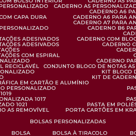
 COM BOLSO INTERIOR
CADERNO A5 P
 PERSONALIZADO
CADERNO A5 PERSONALIZAD
CADERNO A6 P
 COM CAPA DURA
CADERNO A6 PARA A
CADERNO A7 PARA A
 PERSONALIZADO
CADERNO B6 P
CA
TAÇÕES ADESIVADOS
CADERNO COM BLO
TAÇÕES ADESIVADOS
CADERNO 
TAÇÕES
CADE
TAÇÕES COM ESPIRAL
ONALIZADO
CADERNO PA
L RECICLAVÉL
CONJUNTO BLOCO DE NOTAS A5 
RSONALIZADO
KIT BLOC
DO
KIT DE CADER
RÁFICA EM CARTÃO E ALUMÍNIO
TÃO PERSONALIZADO
P
1019
SONALIZADA 1017
PA
ZADO 1021
PASTA EM POLI
NO A5 REMOVÍVEL
PORTA CARTÕES EM KR
BOLSAS PERSONALIZADAS
BOLSA
BOLSA À TIRACOLO