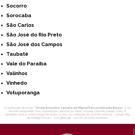
Socorro
Sorocaba
São Carlos
São José do Rio Preto
São José dos Campos
Taubaté
Vale do Paraíba
Valinhos
Vinhedo
Votuporanga
O conteúdo do texto "
Onde Encontro Caneta de Metal Personalizada Bauru
" é de
direito reservado. Sua reprodução, parcial ou total, mesmo citando nossos links, é
proibida sem a autorização do autor. Crime de violação de direito autoral – artigo 184
do Código Penal –
Lei 9610/98 - Lei de direitos autorais
.