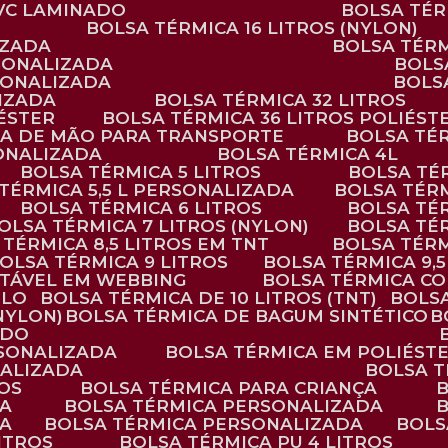
PVC LAMINADO
BOLSA TÉ
BOLSA TÉRMICA 16 LITROS (NYLON)
IZADA
BOLSA TÉR
RSONALIZADA
BOL
RSONALIZADA
BOL
LIZADA
BOLSA TÉRMICA 32 LITROS
IÉSTER
BOLSA TÉRMICA 36 LITROS POLIÉST
ALÇA DE MÃO PARA TRANSPORTE
BOLSA TÉ
SONALIZADA
BOLSA TÉRMICA 4L
BOLSA TÉRMICA 5 LITROS
BOLSA T
 TÉRMICA 5,5 L PERSONALIZADA
BOLSA TÉR
BOLSA TÉRMICA 6 LITROS
BOLSA TÉ
BOLSA TÉRMICA 7 LITROS (NYLON)
BOLSA TÉ
A TÉRMICA 8,5 LITROS EM TNT
BOLSA TÉR
BOLSA TÉRMICA 9 LITROS
BOLSA TÉRMICA 9,
STÁVEL EM WEBBING
BOLSA TÉRMICA C
PLO
BOLSA TÉRMICA DE 10 LITROS (TNT)
BOLS
(NYLON)
BOLSA TÉRMICA DE BAGUM SINTÉTICO
ADO
RSONALIZADA
BOLSA TÉRMICA EM POLIÉST
NALIZADA
BOLSA 
ROS
BOLSA TÉRMICA PARA CRIANÇA
DA
BOLSA TÉRMICA PERSONALIZADA
DA
BOLSA TÉRMICA PERSONALIZADA
BOL
LITROS
BOLSA TÉRMICA PU 4 LITROS