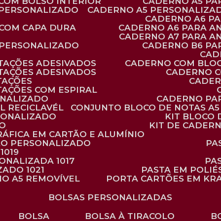
 COM BOLSO INTERIOR
CADERNO A5 P
 PERSONALIZADO
CADERNO A5 PERSONALIZAD
CADERNO A6 P
 COM CAPA DURA
CADERNO A6 PARA A
CADERNO A7 PARA A
 PERSONALIZADO
CADERNO B6 P
CA
TAÇÕES ADESIVADOS
CADERNO COM BLO
TAÇÕES ADESIVADOS
CADERNO 
TAÇÕES
CADE
TAÇÕES COM ESPIRAL
ONALIZADO
CADERNO PA
L RECICLAVÉL
CONJUNTO BLOCO DE NOTAS A5 
RSONALIZADO
KIT BLOC
DO
KIT DE CADER
RÁFICA EM CARTÃO E ALUMÍNIO
TÃO PERSONALIZADO
P
1019
SONALIZADA 1017
PA
ZADO 1021
PASTA EM POLI
NO A5 REMOVÍVEL
PORTA CARTÕES EM KR
BOLSAS PERSONALIZADAS
BOLSA
BOLSA À TIRACOLO