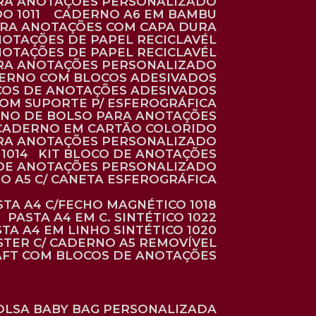
ARA ANOTAÇÕES PERSONALIZADO
O 1011
CADERNO A6 EM BAMBU
ARA ANOTAÇÕES COM CAPA DURA
NOTAÇÕES DE PAPEL RECICLAVÉL
NOTAÇÕES DE PAPEL RECICLAVÉL
ARA ANOTAÇÕES PERSONALIZADO
DERNO COM BLOCOS ADESIVADOS
COS DE ANOTAÇÕES ADESIVADOS
COM SUPORTE P/ ESFEROGRÁFICA
RNO DE BOLSO PARA ANOTAÇÕES
CADERNO EM CARTÃO COLORIDO
RA ANOTAÇÕES PERSONALIZADO
1014
KIT BLOCO DE ANOTAÇÕES
O DE ANOTAÇÕES PERSONALIZADO
NO A5 C/ CANETA ESFEROGRÁFICA
ASTA A4 C/FECHO MAGNÉTICO 1018
PASTA A4 EM C. SINTÉTICO 1022
STA A4 EM LINHO SINTÉTICO 1020
ÉSTER C/ CADERNO A5 REMOVÍVEL
AFT COM BLOCOS DE ANOTAÇÕES
BOLSA BABY BAG PERSONALIZADA