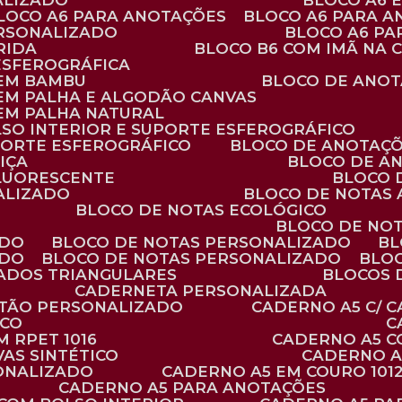
ALIZADO
BLOCO A6
BLOCO A6 PARA ANOTAÇÕES
BLOCO A6 PARA 
ERSONALIZADO
BLOCO A6 P
RIDA
BLOCO B6 COM IMÃ NA
ESFEROGRÁFICA
 EM BAMBU
BLOCO DE ANOT
 EM PALHA E ALGODÃO CANVAS
 EM PALHA NATURAL
LSO INTERIOR E SUPORTE ESFEROGRÁFICO
PORTE ESFEROGRÁFICO
BLOCO DE ANOTAÇ
IÇA
BLOCO DE A
FLUORESCENTE
BLOCO
ALIZADO
BLOCO DE NOTAS
BLOCO DE NOTAS ECOLÓGICO
BLOCO DE NO
ADO
BLOCO DE NOTAS PERSONALIZADO
B
ADO
BLOCO DE NOTAS PERSONALIZADO
BLO
VADOS TRIANGULARES
BLOCOS
CADERNETA PERSONALIZADA
RTÃO PERSONALIZADO
CADERNO A5 C/ 
ICO
 RPET 1016
CADERNO A5 
AS SINTÉTICO
CADERNO 
SONALIZADO
CADERNO A5 EM COURO 101
CADERNO A5 PARA ANOTAÇÕES