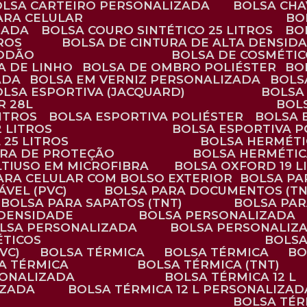
BOLSA CARTEIRO PERSONALIZADA
BOLSA CH
ARA CELULAR
B
ZADA
BOLSA COURO SINTÉTICO 25 LITROS
B
TROS
BOLSA DE CINTURA DE ALTA DENSID
GODÃO
BOLSA DE COSMÉTI
SA DE LINHO
BOLSA DE OMBRO POLIÉSTER
B
ADA
BOLSA EM VERNIZ PERSONALIZADA
BOL
BOLSA ESPORTIVA (JACQUARD)
BOLSA
R 28L
BOL
ITROS
BOLSA ESPORTIVA POLIÉSTER
BOLSA
2 LITROS
BOLSA ESPORTIVA P
 25 LITROS
BOLSA HERMÉTI
ARA DE PROTEÇÃO
BOLSA HERMÉTI
LTIUSO EM MICROFIBRA
BOLSA OXFORD 19 L
PARA CELULAR COM BOLSO EXTERIOR
BOLSA P
ÁVEL (PVC)
BOLSA PARA DOCUMENTOS (TN
BOLSA PARA SAPATOS (TNT)
BOLSA PA
 DENSIDADE
BOLSA PERSONALIZADA
OLSA PERSONALIZADA
BOLSA PERSONALIZ
ÉTICOS
BOLS
VC)
BOLSA TÉRMICA
BOLSA TÉRMICA
B
SA TÉRMICA
BOLSA TÉRMICA (TNT)
RSONALIZADA
BOLSA TÉRMICA 12 L
IZADA
BOLSA TÉRMICA 12 L PERSONALIZAD
BOLSA TÉ