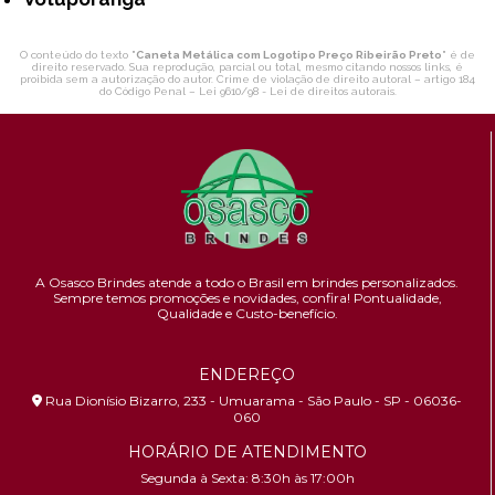
O conteúdo do texto "
Caneta Metálica com Logotipo Preço Ribeirão Preto
" é de
direito reservado. Sua reprodução, parcial ou total, mesmo citando nossos links, é
proibida sem a autorização do autor. Crime de violação de direito autoral – artigo 184
do Código Penal –
Lei 9610/98 - Lei de direitos autorais
.
A Osasco Brindes atende a todo o Brasil em brindes personalizados.
Sempre temos promoções e novidades,
confira!
Pontualidade,
Qualidade e Custo-benefício.
ENDEREÇO
Rua Dionísio Bizarro, 233 - Umuarama - São Paulo - SP - 06036-
060
HORÁRIO DE ATENDIMENTO
Segunda à Sexta: 8:30h às 17:00h