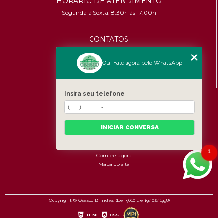
HORÁRIO DE ATENDIMENTO
Segunda à Sexta: 8:30h às 17:00h
CONTATOS
(11) 96456-9619
contato@osascobrindes.com.br
Olá! Fale agora pelo WhatsApp
CNPJ:
26.434.153/0001-30
Insira seu telefone
MENU
Home
Quem somos
INICIAR CONVERSA
Produtos
Fale Conosco
Categorias
1
Compre agora
Mapa do site
Copyright © Osasco Brindes. (Lei 9610 de 19/02/1998)
HTML
CSS