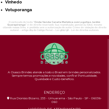
Vinhedo
Votuporanga
O conteúdo do texto "
Onde Vende Caneta Metálica com Logotipo Jardim
Guarapiranga
" é de direito reservado. Sua reprodução, parcial ou total, mesmo
citando nossos links, é proibida sem a autorização do autor. Crime de violação de direito
autoral – artigo 184 do Código Penal –
Lei 9610/98 - Lei de direitos autorais
.
A Osasco Brindes atende a todo o Brasil em brindes personalizados.
Sempre temos promoções e novidades,
confira!
Pontualidade,
Qualidade e Custo-benefício.
ENDEREÇO
Rua Dionísio Bizarro, 233 - Umuarama - São Paulo - SP - 06036-
060