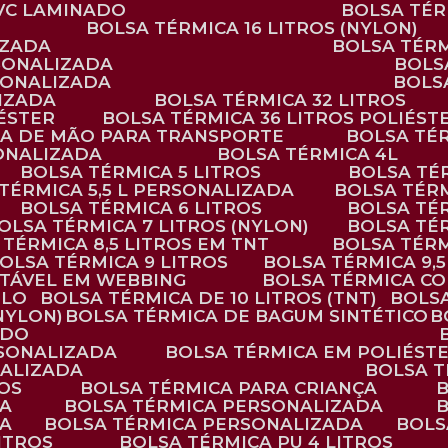
PVC LAMINADO
BOLSA TÉ
BOLSA TÉRMICA 16 LITROS (NYLON)
IZADA
BOLSA TÉR
RSONALIZADA
BOL
RSONALIZADA
BOL
LIZADA
BOLSA TÉRMICA 32 LITROS
IÉSTER
BOLSA TÉRMICA 36 LITROS POLIÉST
ALÇA DE MÃO PARA TRANSPORTE
BOLSA TÉ
SONALIZADA
BOLSA TÉRMICA 4L
BOLSA TÉRMICA 5 LITROS
BOLSA T
 TÉRMICA 5,5 L PERSONALIZADA
BOLSA TÉR
BOLSA TÉRMICA 6 LITROS
BOLSA TÉ
BOLSA TÉRMICA 7 LITROS (NYLON)
BOLSA TÉ
A TÉRMICA 8,5 LITROS EM TNT
BOLSA TÉR
BOLSA TÉRMICA 9 LITROS
BOLSA TÉRMICA 9,
STÁVEL EM WEBBING
BOLSA TÉRMICA C
PLO
BOLSA TÉRMICA DE 10 LITROS (TNT)
BOLS
(NYLON)
BOLSA TÉRMICA DE BAGUM SINTÉTICO
ADO
RSONALIZADA
BOLSA TÉRMICA EM POLIÉST
NALIZADA
BOLSA 
ROS
BOLSA TÉRMICA PARA CRIANÇA
DA
BOLSA TÉRMICA PERSONALIZADA
DA
BOLSA TÉRMICA PERSONALIZADA
BOL
LITROS
BOLSA TÉRMICA PU 4 LITROS