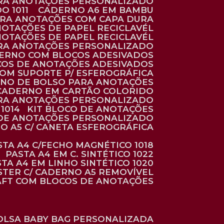
ARA ANOTAÇÕES PERSONALIZADO
O 1011
CADERNO A6 EM BAMBU
ARA ANOTAÇÕES COM CAPA DURA
NOTAÇÕES DE PAPEL RECICLAVÉL
NOTAÇÕES DE PAPEL RECICLAVÉL
ARA ANOTAÇÕES PERSONALIZADO
DERNO COM BLOCOS ADESIVADOS
COS DE ANOTAÇÕES ADESIVADOS
COM SUPORTE P/ ESFEROGRÁFICA
RNO DE BOLSO PARA ANOTAÇÕES
CADERNO EM CARTÃO COLORIDO
RA ANOTAÇÕES PERSONALIZADO
1014
KIT BLOCO DE ANOTAÇÕES
O DE ANOTAÇÕES PERSONALIZADO
NO A5 C/ CANETA ESFEROGRÁFICA
ASTA A4 C/FECHO MAGNÉTICO 1018
PASTA A4 EM C. SINTÉTICO 1022
STA A4 EM LINHO SINTÉTICO 1020
ÉSTER C/ CADERNO A5 REMOVÍVEL
AFT COM BLOCOS DE ANOTAÇÕES
BOLSA BABY BAG PERSONALIZADA