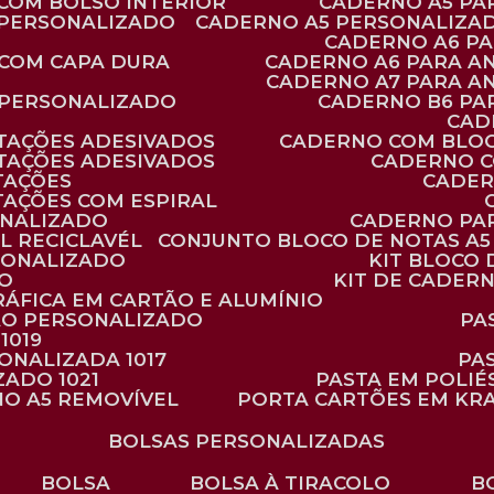
 COM BOLSO INTERIOR
CADERNO A5 P
 PERSONALIZADO
CADERNO A5 PERSONALIZAD
CADERNO A6 P
 COM CAPA DURA
CADERNO A6 PARA A
CADERNO A7 PARA A
 PERSONALIZADO
CADERNO B6 P
CA
TAÇÕES ADESIVADOS
CADERNO COM BLO
TAÇÕES ADESIVADOS
CADERNO 
TAÇÕES
CADE
TAÇÕES COM ESPIRAL
ONALIZADO
CADERNO PA
L RECICLAVÉL
CONJUNTO BLOCO DE NOTAS A5 
RSONALIZADO
KIT BLOC
DO
KIT DE CADER
RÁFICA EM CARTÃO E ALUMÍNIO
TÃO PERSONALIZADO
P
1019
SONALIZADA 1017
PA
ZADO 1021
PASTA EM POLI
NO A5 REMOVÍVEL
PORTA CARTÕES EM KR
BOLSAS PERSONALIZADAS
BOLSA
BOLSA À TIRACOLO