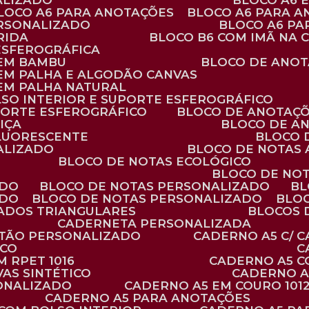
ALIZADO
BLOCO A6
BLOCO A6 PARA ANOTAÇÕES
BLOCO A6 PARA 
ERSONALIZADO
BLOCO A6 P
RIDA
BLOCO B6 COM IMÃ NA
ESFEROGRÁFICA
 EM BAMBU
BLOCO DE ANOT
 EM PALHA E ALGODÃO CANVAS
 EM PALHA NATURAL
LSO INTERIOR E SUPORTE ESFEROGRÁFICO
PORTE ESFEROGRÁFICO
BLOCO DE ANOTAÇ
IÇA
BLOCO DE A
FLUORESCENTE
BLOCO
ALIZADO
BLOCO DE NOTAS
BLOCO DE NOTAS ECOLÓGICO
BLOCO DE NO
ADO
BLOCO DE NOTAS PERSONALIZADO
B
ADO
BLOCO DE NOTAS PERSONALIZADO
BLO
VADOS TRIANGULARES
BLOCOS
CADERNETA PERSONALIZADA
RTÃO PERSONALIZADO
CADERNO A5 C/ 
ICO
 RPET 1016
CADERNO A5 
AS SINTÉTICO
CADERNO 
SONALIZADO
CADERNO A5 EM COURO 101
CADERNO A5 PARA ANOTAÇÕES