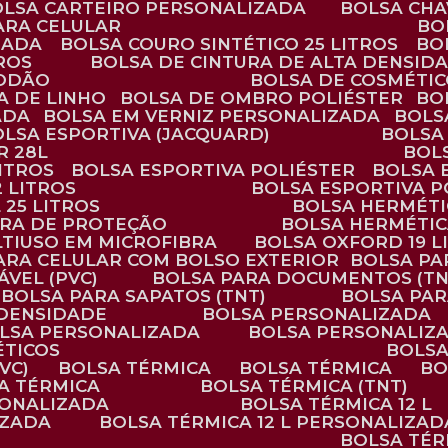
BOLSA CARTEIRO PERSONALIZADA
BOLSA CH
ARA CELULAR
B
ZADA
BOLSA COURO SINTÉTICO 25 LITROS
B
TROS
BOLSA DE CINTURA DE ALTA DENSID
GODÃO
BOLSA DE COSMÉTI
SA DE LINHO
BOLSA DE OMBRO POLIÉSTER
B
ADA
BOLSA EM VERNIZ PERSONALIZADA
BOL
BOLSA ESPORTIVA (JACQUARD)
BOLSA
R 28L
BOL
ITROS
BOLSA ESPORTIVA POLIÉSTER
BOLSA
2 LITROS
BOLSA ESPORTIVA P
 25 LITROS
BOLSA HERMÉTI
ARA DE PROTEÇÃO
BOLSA HERMÉTI
LTIUSO EM MICROFIBRA
BOLSA OXFORD 19 L
PARA CELULAR COM BOLSO EXTERIOR
BOLSA P
ÁVEL (PVC)
BOLSA PARA DOCUMENTOS (TN
BOLSA PARA SAPATOS (TNT)
BOLSA PA
 DENSIDADE
BOLSA PERSONALIZADA
OLSA PERSONALIZADA
BOLSA PERSONALIZ
ÉTICOS
BOLS
VC)
BOLSA TÉRMICA
BOLSA TÉRMICA
B
SA TÉRMICA
BOLSA TÉRMICA (TNT)
RSONALIZADA
BOLSA TÉRMICA 12 L
IZADA
BOLSA TÉRMICA 12 L PERSONALIZAD
BOLSA TÉ