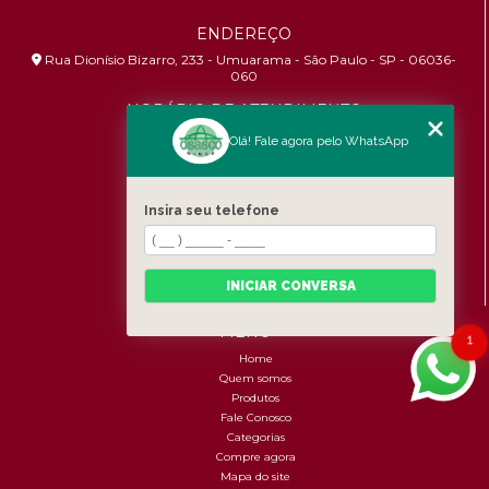
ENDEREÇO
Rua Dionísio Bizarro, 233 - Umuarama - São Paulo - SP - 06036-
060
HORÁRIO DE ATENDIMENTO
Segunda à Sexta: 8:30h às 17:00h
Olá! Fale agora pelo WhatsApp
CONTATOS
Insira seu telefone
(11) 96456-9619
contato@osascobrindes.com.br
CNPJ:
26.434.153/0001-30
INICIAR CONVERSA
MENU
1
Home
Quem somos
Produtos
Fale Conosco
Categorias
Compre agora
Mapa do site