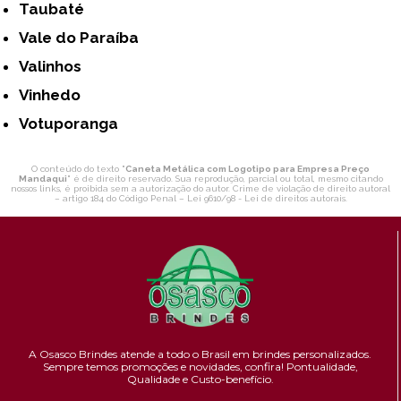
Taubaté
Vale do Paraíba
Valinhos
Vinhedo
Votuporanga
O conteúdo do texto "
Caneta Metálica com Logotipo para Empresa Preço
Mandaqui
" é de direito reservado. Sua reprodução, parcial ou total, mesmo citando
nossos links, é proibida sem a autorização do autor. Crime de violação de direito autoral
– artigo 184 do Código Penal –
Lei 9610/98 - Lei de direitos autorais
.
A Osasco Brindes atende a todo o Brasil em brindes personalizados.
Sempre temos promoções e novidades,
confira!
Pontualidade,
Qualidade e Custo-benefício.