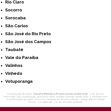
Rio Claro
Socorro
Sorocaba
São Carlos
São José do Rio Preto
São José dos Campos
Taubaté
Vale do Paraíba
Valinhos
Vinhedo
Votuporanga
O conteúdo do texto "
Caneta Metálica Promocional Jardim Orly
" é de direito
reservado. Sua reprodução, parcial ou total, mesmo citando nossos links, é proibida sem
a autorização do autor. Crime de violação de direito autoral – artigo 184 do Código
Penal –
Lei 9610/98 - Lei de direitos autorais
.