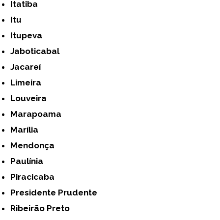
Itatiba
Itu
Itupeva
Jaboticabal
Jacareí
Limeira
Louveira
Marapoama
Marília
Mendonça
Paulínia
Piracicaba
Presidente Prudente
Ribeirão Preto