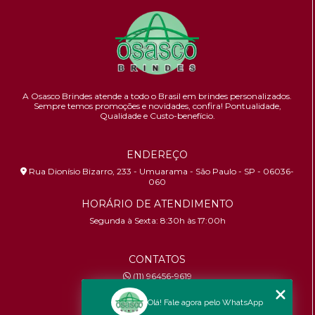
A Osasco Brindes atende a todo o Brasil em brindes personalizados.
Sempre temos promoções e novidades,
confira!
Pontualidade,
Qualidade e Custo-benefício.
ENDEREÇO
Rua Dionísio Bizarro, 233 - Umuarama - São Paulo - SP - 06036-
060
HORÁRIO DE ATENDIMENTO
Segunda à Sexta: 8:30h às 17:00h
CONTATOS
(11) 96456-9619
contato@osascobrindes.com.br
Olá! Fale agora pelo WhatsApp
CNPJ:
26.434.153/0001-30