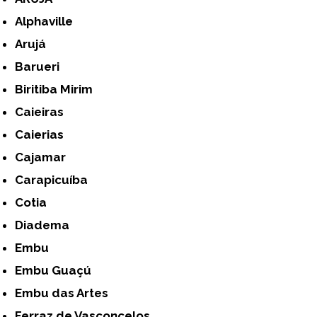
Alphaville
Arujá
Barueri
Biritiba Mirim
Caieiras
Caierias
Cajamar
Carapicuíba
Cotia
Diadema
Embu
Embu Guaçú
Embu das Artes
Ferraz de Vasconcelos