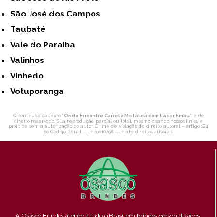
São José dos Campos
Taubaté
Vale do Paraíba
Valinhos
Vinhedo
Votuporanga
O conteúdo do texto "
Onde Encontro Caneta Metálica com Laser Embu
" é de
direito reservado. Sua reprodução, parcial ou total, mesmo citando nossos links, é
proibida sem a autorização do autor. Crime de violação de direito autoral – artigo 184
do Código Penal –
Lei 9610/98 - Lei de direitos autorais
.
A Osasco Brindes atende a todo o Brasil em brindes personalizados.