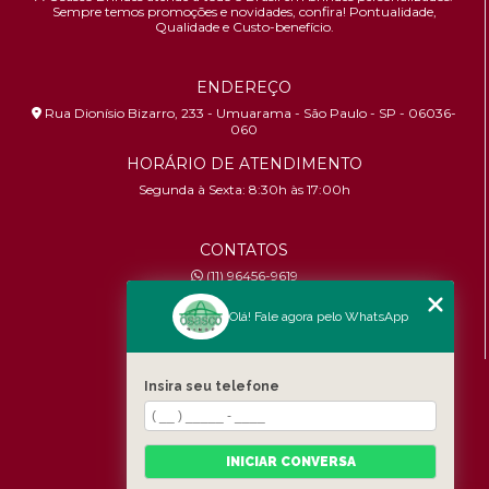
Sempre temos promoções e novidades,
confira!
Pontualidade,
Qualidade e Custo-benefício.
ENDEREÇO
Rua Dionísio Bizarro, 233 - Umuarama - São Paulo - SP - 06036-
060
HORÁRIO DE ATENDIMENTO
Segunda à Sexta: 8:30h às 17:00h
CONTATOS
(11) 96456-9619
contato@osascobrindes.com.br
Olá! Fale agora pelo WhatsApp
CNPJ:
26.434.153/0001-30
MENU
Insira seu telefone
Home
Quem somos
Produtos
INICIAR CONVERSA
Fale Conosco