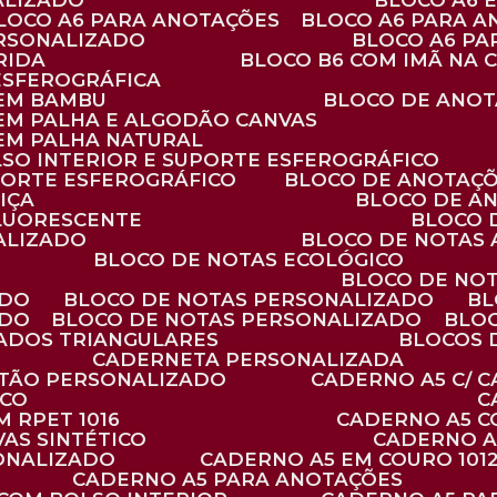
ALIZADO
BLOCO A6
BLOCO A6 PARA ANOTAÇÕES
BLOCO A6 PARA 
ERSONALIZADO
BLOCO A6 P
RIDA
BLOCO B6 COM IMÃ NA
ESFEROGRÁFICA
 EM BAMBU
BLOCO DE ANOT
 EM PALHA E ALGODÃO CANVAS
 EM PALHA NATURAL
LSO INTERIOR E SUPORTE ESFEROGRÁFICO
PORTE ESFEROGRÁFICO
BLOCO DE ANOTAÇ
IÇA
BLOCO DE A
FLUORESCENTE
BLOCO
ALIZADO
BLOCO DE NOTAS
BLOCO DE NOTAS ECOLÓGICO
BLOCO DE NO
ADO
BLOCO DE NOTAS PERSONALIZADO
B
ADO
BLOCO DE NOTAS PERSONALIZADO
BLO
VADOS TRIANGULARES
BLOCOS
CADERNETA PERSONALIZADA
RTÃO PERSONALIZADO
CADERNO A5 C/ 
ICO
 RPET 1016
CADERNO A5 
AS SINTÉTICO
CADERNO 
SONALIZADO
CADERNO A5 EM COURO 101
CADERNO A5 PARA ANOTAÇÕES