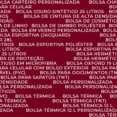
BOLSA CARTEIRO PERSONALIZADA
BOLSA CH
ARA CELULAR
B
ZADA
BOLSA COURO SINTÉTICO 25 LITROS
B
TROS
BOLSA DE CINTURA DE ALTA DENSID
GODÃO
BOLSA DE COSMÉTI
SA DE LINHO
BOLSA DE OMBRO POLIÉSTER
B
ADA
BOLSA EM VERNIZ PERSONALIZADA
BOL
BOLSA ESPORTIVA (JACQUARD)
BOLSA
R 28L
BOL
ITROS
BOLSA ESPORTIVA POLIÉSTER
BOLSA
2 LITROS
BOLSA ESPORTIVA P
 25 LITROS
BOLSA HERMÉTI
ARA DE PROTEÇÃO
BOLSA HERMÉTI
LTIUSO EM MICROFIBRA
BOLSA OXFORD 19 L
PARA CELULAR COM BOLSO EXTERIOR
BOLSA P
ÁVEL (PVC)
BOLSA PARA DOCUMENTOS (TN
BOLSA PARA SAPATOS (TNT)
BOLSA PA
 DENSIDADE
BOLSA PERSONALIZADA
OLSA PERSONALIZADA
BOLSA PERSONALIZ
ÉTICOS
BOLS
VC)
BOLSA TÉRMICA
BOLSA TÉRMICA
B
SA TÉRMICA
BOLSA TÉRMICA (TNT)
RSONALIZADA
BOLSA TÉRMICA 12 L
IZADA
BOLSA TÉRMICA 12 L PERSONALIZAD
BOLSA TÉ