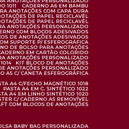
ARA ANOTAÇÕES PERSONALIZADO
O 1011
CADERNO A6 EM BAMBU
ARA ANOTAÇÕES COM CAPA DURA
NOTAÇÕES DE PAPEL RECICLAVÉL
NOTAÇÕES DE PAPEL RECICLAVÉL
ARA ANOTAÇÕES PERSONALIZADO
DERNO COM BLOCOS ADESIVADOS
COS DE ANOTAÇÕES ADESIVADOS
COM SUPORTE P/ ESFEROGRÁFICA
RNO DE BOLSO PARA ANOTAÇÕES
CADERNO EM CARTÃO COLORIDO
RA ANOTAÇÕES PERSONALIZADO
1014
KIT BLOCO DE ANOTAÇÕES
O DE ANOTAÇÕES PERSONALIZADO
NO A5 C/ CANETA ESFEROGRÁFICA
ASTA A4 C/FECHO MAGNÉTICO 1018
PASTA A4 EM C. SINTÉTICO 1022
STA A4 EM LINHO SINTÉTICO 1020
ÉSTER C/ CADERNO A5 REMOVÍVEL
AFT COM BLOCOS DE ANOTAÇÕES
BOLSA BABY BAG PERSONALIZADA