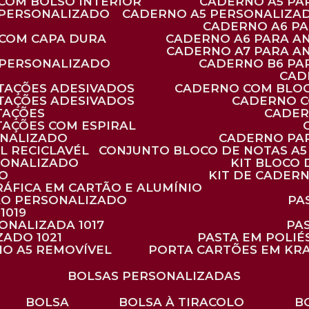
 COM BOLSO INTERIOR
CADERNO A5 P
 PERSONALIZADO
CADERNO A5 PERSONALIZAD
CADERNO A6 P
 COM CAPA DURA
CADERNO A6 PARA A
CADERNO A7 PARA A
 PERSONALIZADO
CADERNO B6 P
CA
TAÇÕES ADESIVADOS
CADERNO COM BLO
TAÇÕES ADESIVADOS
CADERNO 
TAÇÕES
CADE
TAÇÕES COM ESPIRAL
ONALIZADO
CADERNO PA
L RECICLAVÉL
CONJUNTO BLOCO DE NOTAS A5 
RSONALIZADO
KIT BLOC
DO
KIT DE CADER
RÁFICA EM CARTÃO E ALUMÍNIO
TÃO PERSONALIZADO
P
1019
SONALIZADA 1017
PA
ZADO 1021
PASTA EM POLI
NO A5 REMOVÍVEL
PORTA CARTÕES EM KR
BOLSAS PERSONALIZADAS
BOLSA
BOLSA À TIRACOLO