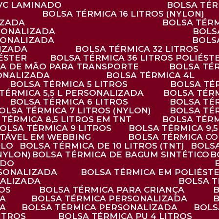
PVC LAMINADO
BOLSA TÉ
BOLSA TÉRMICA 16 LITROS (NYLON)
IZADA
BOLSA TÉR
RSONALIZADA
BOL
RSONALIZADA
BOL
LIZADA
BOLSA TÉRMICA 32 LITROS
IÉSTER
BOLSA TÉRMICA 36 LITROS POLIÉST
ALÇA DE MÃO PARA TRANSPORTE
BOLSA TÉ
SONALIZADA
BOLSA TÉRMICA 4L
BOLSA TÉRMICA 5 LITROS
BOLSA T
 TÉRMICA 5,5 L PERSONALIZADA
BOLSA TÉR
BOLSA TÉRMICA 6 LITROS
BOLSA TÉ
BOLSA TÉRMICA 7 LITROS (NYLON)
BOLSA TÉ
A TÉRMICA 8,5 LITROS EM TNT
BOLSA TÉR
BOLSA TÉRMICA 9 LITROS
BOLSA TÉRMICA 9,
STÁVEL EM WEBBING
BOLSA TÉRMICA C
PLO
BOLSA TÉRMICA DE 10 LITROS (TNT)
BOLS
(NYLON)
BOLSA TÉRMICA DE BAGUM SINTÉTICO
ADO
RSONALIZADA
BOLSA TÉRMICA EM POLIÉST
NALIZADA
BOLSA 
ROS
BOLSA TÉRMICA PARA CRIANÇA
DA
BOLSA TÉRMICA PERSONALIZADA
DA
BOLSA TÉRMICA PERSONALIZADA
BOL
LITROS
BOLSA TÉRMICA PU 4 LITROS