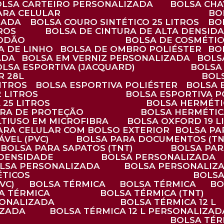
BOLSA CARTEIRO PERSONALIZADA
BOLSA CH
ARA CELULAR
B
ZADA
BOLSA COURO SINTÉTICO 25 LITROS
B
TROS
BOLSA DE CINTURA DE ALTA DENSID
GODÃO
BOLSA DE COSMÉTI
SA DE LINHO
BOLSA DE OMBRO POLIÉSTER
B
ADA
BOLSA EM VERNIZ PERSONALIZADA
BOL
BOLSA ESPORTIVA (JACQUARD)
BOLSA
R 28L
BOL
ITROS
BOLSA ESPORTIVA POLIÉSTER
BOLSA
2 LITROS
BOLSA ESPORTIVA P
 25 LITROS
BOLSA HERMÉTI
ARA DE PROTEÇÃO
BOLSA HERMÉTI
LTIUSO EM MICROFIBRA
BOLSA OXFORD 19 L
PARA CELULAR COM BOLSO EXTERIOR
BOLSA P
ÁVEL (PVC)
BOLSA PARA DOCUMENTOS (TN
BOLSA PARA SAPATOS (TNT)
BOLSA PA
 DENSIDADE
BOLSA PERSONALIZADA
OLSA PERSONALIZADA
BOLSA PERSONALIZ
ÉTICOS
BOLS
VC)
BOLSA TÉRMICA
BOLSA TÉRMICA
B
SA TÉRMICA
BOLSA TÉRMICA (TNT)
RSONALIZADA
BOLSA TÉRMICA 12 L
IZADA
BOLSA TÉRMICA 12 L PERSONALIZAD
BOLSA TÉ