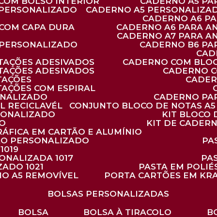
 COM BOLSO INTERIOR
CADERNO A5 P
 PERSONALIZADO
CADERNO A5 PERSONALIZAD
CADERNO A6 P
 COM CAPA DURA
CADERNO A6 PARA A
CADERNO A7 PARA A
 PERSONALIZADO
CADERNO B6 P
CA
TAÇÕES ADESIVADOS
CADERNO COM BLO
TAÇÕES ADESIVADOS
CADERNO 
TAÇÕES
CADE
TAÇÕES COM ESPIRAL
ONALIZADO
CADERNO PA
L RECICLAVÉL
CONJUNTO BLOCO DE NOTAS A5 
RSONALIZADO
KIT BLOC
DO
KIT DE CADER
RÁFICA EM CARTÃO E ALUMÍNIO
TÃO PERSONALIZADO
P
1019
SONALIZADA 1017
PA
ZADO 1021
PASTA EM POLI
NO A5 REMOVÍVEL
PORTA CARTÕES EM KR
BOLSAS PERSONALIZADAS
BOLSA
BOLSA À TIRACOLO