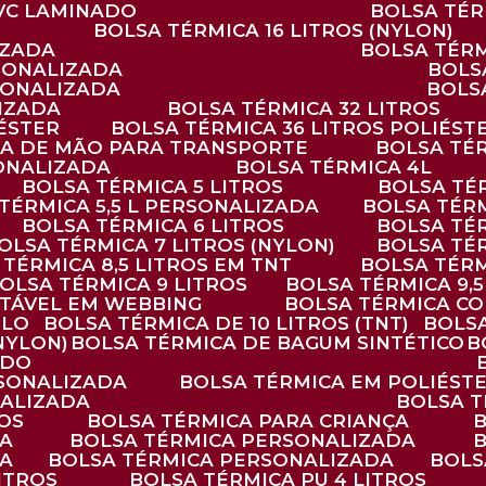
PVC LAMINADO
BOLSA TÉ
BOLSA TÉRMICA 16 LITROS (NYLON)
IZADA
BOLSA TÉR
RSONALIZADA
BOL
RSONALIZADA
BOL
LIZADA
BOLSA TÉRMICA 32 LITROS
IÉSTER
BOLSA TÉRMICA 36 LITROS POLIÉST
ALÇA DE MÃO PARA TRANSPORTE
BOLSA TÉ
SONALIZADA
BOLSA TÉRMICA 4L
BOLSA TÉRMICA 5 LITROS
BOLSA T
 TÉRMICA 5,5 L PERSONALIZADA
BOLSA TÉR
BOLSA TÉRMICA 6 LITROS
BOLSA TÉ
BOLSA TÉRMICA 7 LITROS (NYLON)
BOLSA TÉ
A TÉRMICA 8,5 LITROS EM TNT
BOLSA TÉR
BOLSA TÉRMICA 9 LITROS
BOLSA TÉRMICA 9,
STÁVEL EM WEBBING
BOLSA TÉRMICA C
PLO
BOLSA TÉRMICA DE 10 LITROS (TNT)
BOLS
(NYLON)
BOLSA TÉRMICA DE BAGUM SINTÉTICO
ADO
RSONALIZADA
BOLSA TÉRMICA EM POLIÉST
NALIZADA
BOLSA 
ROS
BOLSA TÉRMICA PARA CRIANÇA
DA
BOLSA TÉRMICA PERSONALIZADA
DA
BOLSA TÉRMICA PERSONALIZADA
BOL
LITROS
BOLSA TÉRMICA PU 4 LITROS