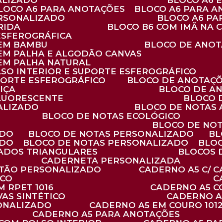
ALIZADO
BLOCO A6
BLOCO A6 PARA ANOTAÇÕES
BLOCO A6 PARA 
ERSONALIZADO
BLOCO A6 P
RIDA
BLOCO B6 COM IMÃ NA
ESFEROGRÁFICA
 EM BAMBU
BLOCO DE ANOT
 EM PALHA E ALGODÃO CANVAS
 EM PALHA NATURAL
LSO INTERIOR E SUPORTE ESFEROGRÁFICO
PORTE ESFEROGRÁFICO
BLOCO DE ANOTAÇ
IÇA
BLOCO DE A
FLUORESCENTE
BLOCO
ALIZADO
BLOCO DE NOTAS
BLOCO DE NOTAS ECOLÓGICO
BLOCO DE NO
ADO
BLOCO DE NOTAS PERSONALIZADO
B
ADO
BLOCO DE NOTAS PERSONALIZADO
BLO
VADOS TRIANGULARES
BLOCOS
CADERNETA PERSONALIZADA
RTÃO PERSONALIZADO
CADERNO A5 C/ 
ICO
 RPET 1016
CADERNO A5 
AS SINTÉTICO
CADERNO 
SONALIZADO
CADERNO A5 EM COURO 101
CADERNO A5 PARA ANOTAÇÕES