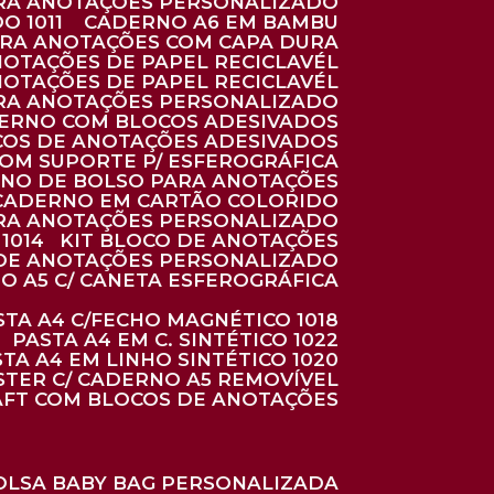
ARA ANOTAÇÕES PERSONALIZADO
O 1011
CADERNO A6 EM BAMBU
ARA ANOTAÇÕES COM CAPA DURA
NOTAÇÕES DE PAPEL RECICLAVÉL
NOTAÇÕES DE PAPEL RECICLAVÉL
ARA ANOTAÇÕES PERSONALIZADO
DERNO COM BLOCOS ADESIVADOS
COS DE ANOTAÇÕES ADESIVADOS
COM SUPORTE P/ ESFEROGRÁFICA
RNO DE BOLSO PARA ANOTAÇÕES
CADERNO EM CARTÃO COLORIDO
RA ANOTAÇÕES PERSONALIZADO
1014
KIT BLOCO DE ANOTAÇÕES
O DE ANOTAÇÕES PERSONALIZADO
NO A5 C/ CANETA ESFEROGRÁFICA
ASTA A4 C/FECHO MAGNÉTICO 1018
PASTA A4 EM C. SINTÉTICO 1022
STA A4 EM LINHO SINTÉTICO 1020
ÉSTER C/ CADERNO A5 REMOVÍVEL
AFT COM BLOCOS DE ANOTAÇÕES
BOLSA BABY BAG PERSONALIZADA