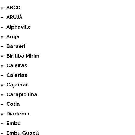
ABCD
ARUJÁ
Alphaville
Arujá
Barueri
Biritiba Mirim
Caieiras
Caierias
Cajamar
Carapicuíba
Cotia
Diadema
Embu
Embu Guaçú