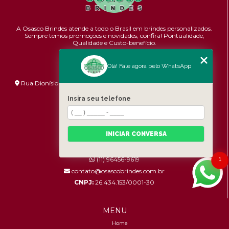
A Osasco Brindes atende a todo o Brasil em brindes personalizados.
Sempre temos promoções e novidades,
confira!
Pontualidade,
Qualidade e Custo-benefício.
Olá! Fale agora pelo WhatsApp
ENDEREÇO
Rua Dionísio Bizarro, 233 - Umuarama - São Paulo - SP - 06036-
060
Insira seu telefone
HORÁRIO DE ATENDIMENTO
Segunda à Sexta: 8:30h às 17:00h
INICIAR CONVERSA
CONTATOS
1
(11) 96456-9619
contato@osascobrindes.com.br
CNPJ:
26.434.153/0001-30
MENU
Home