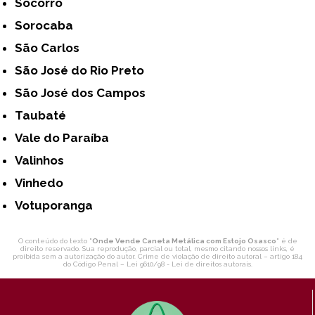
Socorro
Sorocaba
São Carlos
São José do Rio Preto
São José dos Campos
Taubaté
Vale do Paraíba
Valinhos
Vinhedo
Votuporanga
O conteúdo do texto "
Onde Vende Caneta Metálica com Estojo Osasco
" é de
direito reservado. Sua reprodução, parcial ou total, mesmo citando nossos links, é
proibida sem a autorização do autor. Crime de violação de direito autoral – artigo 184
do Código Penal –
Lei 9610/98 - Lei de direitos autorais
.