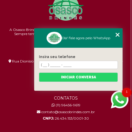
A Osasco Brindes atende a todo o Brasil em brindes personalizados.
Sempre temos promoções e novidades,
confira!
Pontualidade,
Qualidade e Custo-benefício.
Olá! Fale agora pelo WhatsApp
ENDEREÇO
Insira seu telefone
Rua Dionísio Bizarro, 233 - Umuarama - São Paulo - SP - 06036-
060
HORÁRIO DE ATENDIMENTO
INICIAR CONVERSA
Segunda à Sexta: 8:30h às 17:00h
1
CONTATOS
(11) 96456-9619
contato@osascobrindes.com.br
CNPJ:
26.434.153/0001-30