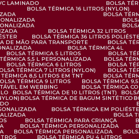
PVC LAMINADO
BOLSA TÉ
BOLSA TÉRMICA 16 LITROS (NYLON)
IZADA
BOLSA TÉR
RSONALIZADA
BOL
RSONALIZADA
BOL
LIZADA
BOLSA TÉRMICA 32 LITROS
IÉSTER
BOLSA TÉRMICA 36 LITROS POLIÉST
ALÇA DE MÃO PARA TRANSPORTE
BOLSA TÉ
SONALIZADA
BOLSA TÉRMICA 4L
BOLSA TÉRMICA 5 LITROS
BOLSA T
 TÉRMICA 5,5 L PERSONALIZADA
BOLSA TÉR
BOLSA TÉRMICA 6 LITROS
BOLSA TÉ
BOLSA TÉRMICA 7 LITROS (NYLON)
BOLSA TÉ
A TÉRMICA 8,5 LITROS EM TNT
BOLSA TÉR
BOLSA TÉRMICA 9 LITROS
BOLSA TÉRMICA 9,
STÁVEL EM WEBBING
BOLSA TÉRMICA C
PLO
BOLSA TÉRMICA DE 10 LITROS (TNT)
BOLS
(NYLON)
BOLSA TÉRMICA DE BAGUM SINTÉTICO
ADO
RSONALIZADA
BOLSA TÉRMICA EM POLIÉST
NALIZADA
BOLSA 
ROS
BOLSA TÉRMICA PARA CRIANÇA
DA
BOLSA TÉRMICA PERSONALIZADA
DA
BOLSA TÉRMICA PERSONALIZADA
BOL
LITROS
BOLSA TÉRMICA PU 4 LITROS