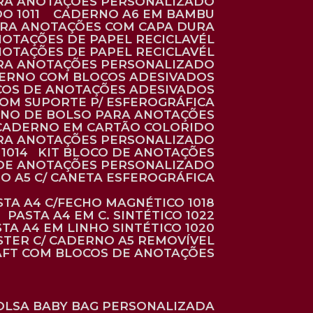
ARA ANOTAÇÕES PERSONALIZADO
O 1011
CADERNO A6 EM BAMBU
ARA ANOTAÇÕES COM CAPA DURA
NOTAÇÕES DE PAPEL RECICLAVÉL
NOTAÇÕES DE PAPEL RECICLAVÉL
ARA ANOTAÇÕES PERSONALIZADO
DERNO COM BLOCOS ADESIVADOS
COS DE ANOTAÇÕES ADESIVADOS
COM SUPORTE P/ ESFEROGRÁFICA
RNO DE BOLSO PARA ANOTAÇÕES
CADERNO EM CARTÃO COLORIDO
RA ANOTAÇÕES PERSONALIZADO
1014
KIT BLOCO DE ANOTAÇÕES
O DE ANOTAÇÕES PERSONALIZADO
NO A5 C/ CANETA ESFEROGRÁFICA
ASTA A4 C/FECHO MAGNÉTICO 1018
PASTA A4 EM C. SINTÉTICO 1022
STA A4 EM LINHO SINTÉTICO 1020
ÉSTER C/ CADERNO A5 REMOVÍVEL
AFT COM BLOCOS DE ANOTAÇÕES
BOLSA BABY BAG PERSONALIZADA