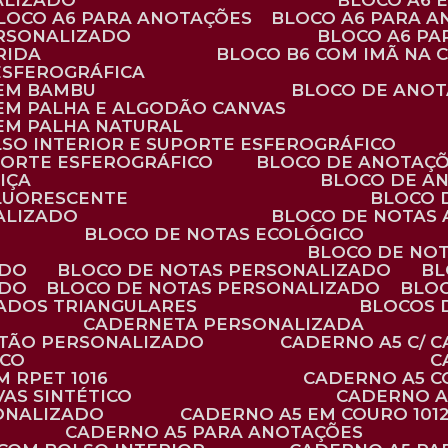
ALIZADO
BLOCO A6
BLOCO A6 PARA ANOTAÇÕES
BLOCO A6 PARA 
ERSONALIZADO
BLOCO A6 P
RIDA
BLOCO B6 COM IMÃ NA
ESFEROGRÁFICA
 EM BAMBU
BLOCO DE ANOT
 EM PALHA E ALGODÃO CANVAS
 EM PALHA NATURAL
LSO INTERIOR E SUPORTE ESFEROGRÁFICO
PORTE ESFEROGRÁFICO
BLOCO DE ANOTAÇ
IÇA
BLOCO DE A
FLUORESCENTE
BLOCO
ALIZADO
BLOCO DE NOTAS
BLOCO DE NOTAS ECOLÓGICO
BLOCO DE NO
ADO
BLOCO DE NOTAS PERSONALIZADO
B
ADO
BLOCO DE NOTAS PERSONALIZADO
BLO
VADOS TRIANGULARES
BLOCOS
CADERNETA PERSONALIZADA
RTÃO PERSONALIZADO
CADERNO A5 C/ 
ICO
 RPET 1016
CADERNO A5 
AS SINTÉTICO
CADERNO 
SONALIZADO
CADERNO A5 EM COURO 101
CADERNO A5 PARA ANOTAÇÕES