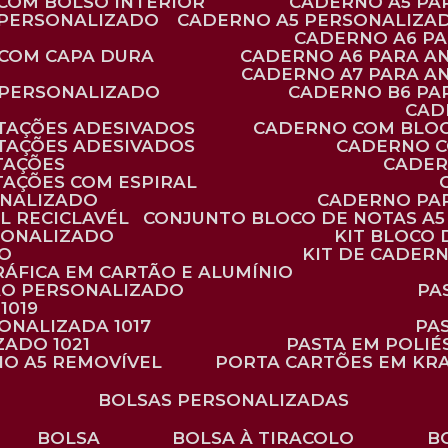
 COM BOLSO INTERIOR
CADERNO A5 P
 PERSONALIZADO
CADERNO A5 PERSONALIZAD
CADERNO A6 P
 COM CAPA DURA
CADERNO A6 PARA A
CADERNO A7 PARA A
 PERSONALIZADO
CADERNO B6 P
CA
TAÇÕES ADESIVADOS
CADERNO COM BLO
TAÇÕES ADESIVADOS
CADERNO 
TAÇÕES
CADE
TAÇÕES COM ESPIRAL
ONALIZADO
CADERNO PA
L RECICLAVÉL
CONJUNTO BLOCO DE NOTAS A5 
RSONALIZADO
KIT BLOC
DO
KIT DE CADER
RÁFICA EM CARTÃO E ALUMÍNIO
TÃO PERSONALIZADO
P
1019
SONALIZADA 1017
PA
ZADO 1021
PASTA EM POLI
NO A5 REMOVÍVEL
PORTA CARTÕES EM KR
BOLSAS PERSONALIZADAS
BOLSA
BOLSA À TIRACOLO