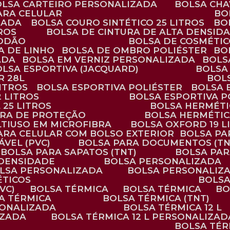
BOLSA CARTEIRO PERSONALIZADA
BOLSA CH
ARA CELULAR
B
ZADA
BOLSA COURO SINTÉTICO 25 LITROS
B
TROS
BOLSA DE CINTURA DE ALTA DENSID
GODÃO
BOLSA DE COSMÉTI
SA DE LINHO
BOLSA DE OMBRO POLIÉSTER
B
ADA
BOLSA EM VERNIZ PERSONALIZADA
BOL
BOLSA ESPORTIVA (JACQUARD)
BOLSA
R 28L
BOL
ITROS
BOLSA ESPORTIVA POLIÉSTER
BOLSA
2 LITROS
BOLSA ESPORTIVA P
 25 LITROS
BOLSA HERMÉTI
ARA DE PROTEÇÃO
BOLSA HERMÉTI
LTIUSO EM MICROFIBRA
BOLSA OXFORD 19 L
PARA CELULAR COM BOLSO EXTERIOR
BOLSA P
ÁVEL (PVC)
BOLSA PARA DOCUMENTOS (TN
BOLSA PARA SAPATOS (TNT)
BOLSA PA
 DENSIDADE
BOLSA PERSONALIZADA
OLSA PERSONALIZADA
BOLSA PERSONALIZ
ÉTICOS
BOLS
VC)
BOLSA TÉRMICA
BOLSA TÉRMICA
B
SA TÉRMICA
BOLSA TÉRMICA (TNT)
RSONALIZADA
BOLSA TÉRMICA 12 L
IZADA
BOLSA TÉRMICA 12 L PERSONALIZAD
BOLSA TÉ